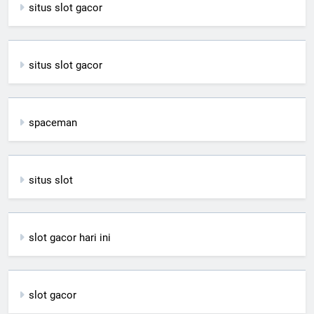
situs slot gacor
situs slot gacor
spaceman
situs slot
slot gacor hari ini
slot gacor