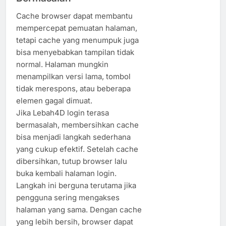
Cache browser dapat membantu
mempercepat pemuatan halaman,
tetapi cache yang menumpuk juga
bisa menyebabkan tampilan tidak
normal. Halaman mungkin
menampilkan versi lama, tombol
tidak merespons, atau beberapa
elemen gagal dimuat.
Jika Lebah4D login terasa
bermasalah, membersihkan cache
bisa menjadi langkah sederhana
yang cukup efektif. Setelah cache
dibersihkan, tutup browser lalu
buka kembali halaman login.
Langkah ini berguna terutama jika
pengguna sering mengakses
halaman yang sama. Dengan cache
yang lebih bersih, browser dapat