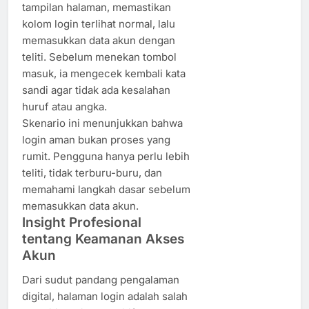
tampilan halaman, memastikan
kolom login terlihat normal, lalu
memasukkan data akun dengan
teliti. Sebelum menekan tombol
masuk, ia mengecek kembali kata
sandi agar tidak ada kesalahan
huruf atau angka.
Skenario ini menunjukkan bahwa
login aman bukan proses yang
rumit. Pengguna hanya perlu lebih
teliti, tidak terburu-buru, dan
memahami langkah dasar sebelum
memasukkan data akun.
Insight Profesional
tentang Keamanan Akses
Akun
Dari sudut pandang pengalaman
digital, halaman login adalah salah