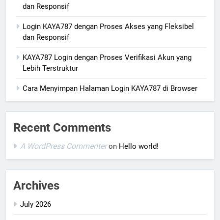
dan Responsif
Login KAYA787 dengan Proses Akses yang Fleksibel
dan Responsif
KAYA787 Login dengan Proses Verifikasi Akun yang
Lebih Terstruktur
Cara Menyimpan Halaman Login KAYA787 di Browser
Recent Comments
A WordPress Commenter
on
Hello world!
Archives
July 2026