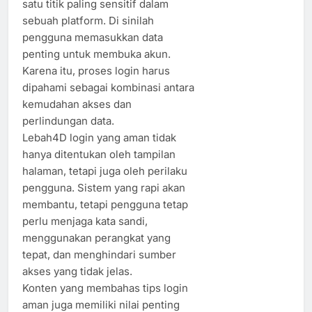
satu titik paling sensitif dalam
sebuah platform. Di sinilah
pengguna memasukkan data
penting untuk membuka akun.
Karena itu, proses login harus
dipahami sebagai kombinasi antara
kemudahan akses dan
perlindungan data.
Lebah4D login yang aman tidak
hanya ditentukan oleh tampilan
halaman, tetapi juga oleh perilaku
pengguna. Sistem yang rapi akan
membantu, tetapi pengguna tetap
perlu menjaga kata sandi,
menggunakan perangkat yang
tepat, dan menghindari sumber
akses yang tidak jelas.
Konten yang membahas tips login
aman juga memiliki nilai penting