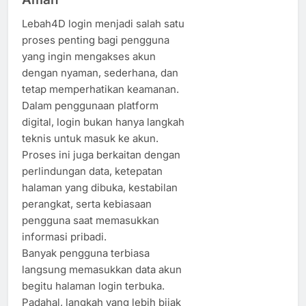
Lebah4D login menjadi salah satu
proses penting bagi pengguna
yang ingin mengakses akun
dengan nyaman, sederhana, dan
tetap memperhatikan keamanan.
Dalam penggunaan platform
digital, login bukan hanya langkah
teknis untuk masuk ke akun.
Proses ini juga berkaitan dengan
perlindungan data, ketepatan
halaman yang dibuka, kestabilan
perangkat, serta kebiasaan
pengguna saat memasukkan
informasi pribadi.
Banyak pengguna terbiasa
langsung memasukkan data akun
begitu halaman login terbuka.
Padahal, langkah yang lebih bijak