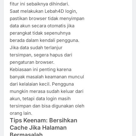
fitur ini sebaiknya dihindari.
Saat melakukan Lebah4D login,
pastikan browser tidak menyimpan
data akun secara otomatis jika
perangkat tidak sepenuhnya
berada dalam kendali pengguna.
Jika data sudah terlanjur
tersimpan, segera hapus dari
pengaturan browser.
Kebiasaan ini penting karena
banyak masalah keamanan muncul
dari kelalaian kecil. Pengguna
mungkin merasa sudah keluar dari
akun, tetapi data login masih
tersimpan dan bisa digunakan oleh
orang lain.
Tips Keenam: Bersihkan
Cache Jika Halaman
Bermasalah