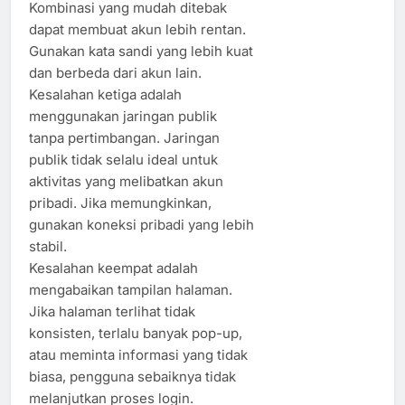
Kombinasi yang mudah ditebak
dapat membuat akun lebih rentan.
Gunakan kata sandi yang lebih kuat
dan berbeda dari akun lain.
Kesalahan ketiga adalah
menggunakan jaringan publik
tanpa pertimbangan. Jaringan
publik tidak selalu ideal untuk
aktivitas yang melibatkan akun
pribadi. Jika memungkinkan,
gunakan koneksi pribadi yang lebih
stabil.
Kesalahan keempat adalah
mengabaikan tampilan halaman.
Jika halaman terlihat tidak
konsisten, terlalu banyak pop-up,
atau meminta informasi yang tidak
biasa, pengguna sebaiknya tidak
melanjutkan proses login.