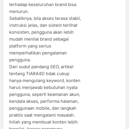
terhadap keseluruhan brand bisa
menurun.
Sebaliknya, bila akses terasa stabil,
instruksi jelas, dan sistem terlihat
konsisten, pengguna akan lebih
mudah menilai brand sebagai
platform yang serius
memperhatikan pengalaman
pengguna.
Dari sudut pandang SEO, artikel
tentang TIARA4D tidak cukup
hanya mengulang keyword, konten
harus menjawab kebutuhan nyata
pengguna, seperti keamanan akun,
kendala akses, performa halaman,
penggunaan mobile, dan langkah
praktis saat mengalami masalah.
Inilah yang membuat konten lebih
bernilai, karena pengguna