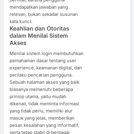
mendapatkan jawaban yang
relevan, bukan sekadar susunan
kata kunci.
Keahlian dan Otoritas
dalam Menilai Sistem
Akses
Menilai sistem login membutuhkan
pemahaman dasar tentang user
experience, keamanan digital, dan
perilaku pencarian pengguna.
Sebuah halaman akses yang baik
biasanya memenuhi beberapa
prinsip utama, yaitu mudah
dikenali, tidak meminta informasi
yang tidak perlu, memiliki alur
masuk yang jelas, memberikan
pesan kesalahan yang informatif,
serta tetap stabil di berbagai