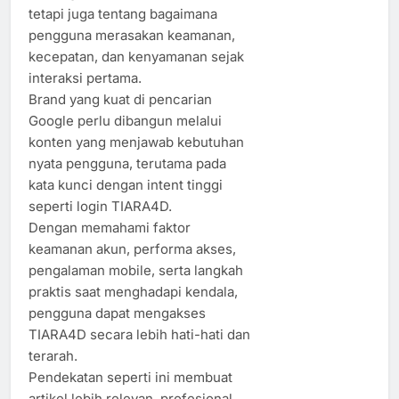
tetapi juga tentang bagaimana
pengguna merasakan keamanan,
kecepatan, dan kenyamanan sejak
interaksi pertama.
Brand yang kuat di pencarian
Google perlu dibangun melalui
konten yang menjawab kebutuhan
nyata pengguna, terutama pada
kata kunci dengan intent tinggi
seperti login TIARA4D.
Dengan memahami faktor
keamanan akun, performa akses,
pengalaman mobile, serta langkah
praktis saat menghadapi kendala,
pengguna dapat mengakses
TIARA4D secara lebih hati-hati dan
terarah.
Pendekatan seperti ini membuat
artikel lebih relevan, profesional,