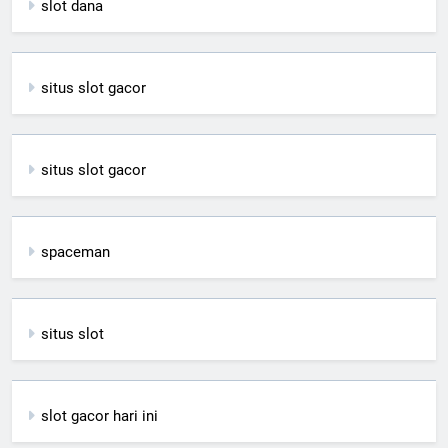
slot dana
situs slot gacor
situs slot gacor
spaceman
situs slot
slot gacor hari ini