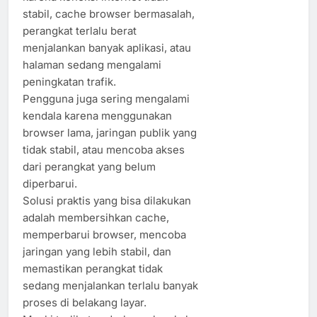
stabil, cache browser bermasalah,
perangkat terlalu berat
menjalankan banyak aplikasi, atau
halaman sedang mengalami
peningkatan trafik.
Pengguna juga sering mengalami
kendala karena menggunakan
browser lama, jaringan publik yang
tidak stabil, atau mencoba akses
dari perangkat yang belum
diperbarui.
Solusi praktis yang bisa dilakukan
adalah membersihkan cache,
memperbarui browser, mencoba
jaringan yang lebih stabil, dan
memastikan perangkat tidak
sedang menjalankan terlalu banyak
proses di belakang layar.