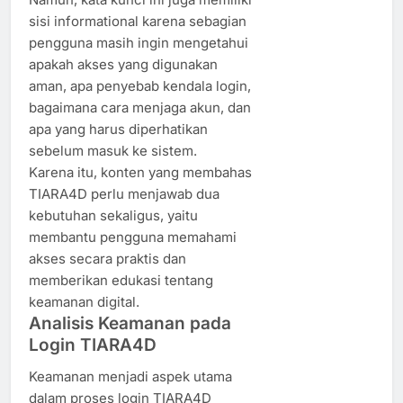
sisi informational karena sebagian
pengguna masih ingin mengetahui
apakah akses yang digunakan
aman, apa penyebab kendala login,
bagaimana cara menjaga akun, dan
apa yang harus diperhatikan
sebelum masuk ke sistem.
Karena itu, konten yang membahas
TIARA4D perlu menjawab dua
kebutuhan sekaligus, yaitu
membantu pengguna memahami
akses secara praktis dan
memberikan edukasi tentang
keamanan digital.
Analisis Keamanan pada
Login TIARA4D
Keamanan menjadi aspek utama
dalam proses login TIARA4D