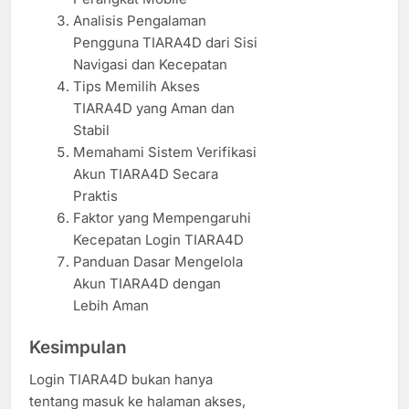
Analisis Pengalaman
Pengguna TIARA4D dari Sisi
Navigasi dan Kecepatan
Tips Memilih Akses
TIARA4D yang Aman dan
Stabil
Memahami Sistem Verifikasi
Akun TIARA4D Secara
Praktis
Faktor yang Mempengaruhi
Kecepatan Login TIARA4D
Panduan Dasar Mengelola
Akun TIARA4D dengan
Lebih Aman
Kesimpulan
Login TIARA4D bukan hanya
tentang masuk ke halaman akses,