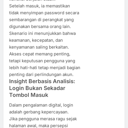
Setelah masuk, ia memastikan
tidak menyimpan password secara
sembarangan di perangkat yang
digunakan bersama orang lain.
Skenario ini menunjukkan bahwa
keamanan, kecepatan, dan
kenyamanan saling berkaitan.
Akses cepat memang penting,
tetapi keputusan pengguna yang
lebih hati-hati tetap menjadi bagian
penting dari perlindungan akun.
Insight Berbasis Analisis:
Login Bukan Sekadar
Tombol Masuk
Dalam pengalaman digital, login
adalah gerbang kepercayaan.
Jika pengguna merasa ragu sejak
halaman awal, maka persepsi