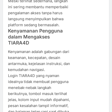
Meski terlihat sederhana, langkah
ini sering membantu memperbaiki
pengalaman akses tanpa harus
langsung menyimpulkan bahwa
platform sedang bermasalah.
Kenyamanan Pengguna
dalam Mengakses
TIARA4D
Kenyamanan adalah gabungan dari
keamanan, kecepatan, desain
antarmuka, kejelasan instruksi, dan
kemudahan navigasi.
Login TIARA4D yang nyaman
idealnya tidak membuat pengguna
menebak-nebak langkah
berikutnya, tombol masuk terlihat
jelas, kolom input mudah dipahami,
pesan kesalahan tampil informatif,
dan halaman tetap rapi saat dibuka