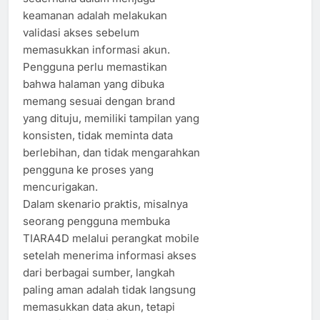
keamanan adalah melakukan
validasi akses sebelum
memasukkan informasi akun.
Pengguna perlu memastikan
bahwa halaman yang dibuka
memang sesuai dengan brand
yang dituju, memiliki tampilan yang
konsisten, tidak meminta data
berlebihan, dan tidak mengarahkan
pengguna ke proses yang
mencurigakan.
Dalam skenario praktis, misalnya
seorang pengguna membuka
TIARA4D melalui perangkat mobile
setelah menerima informasi akses
dari berbagai sumber, langkah
paling aman adalah tidak langsung
memasukkan data akun, tetapi