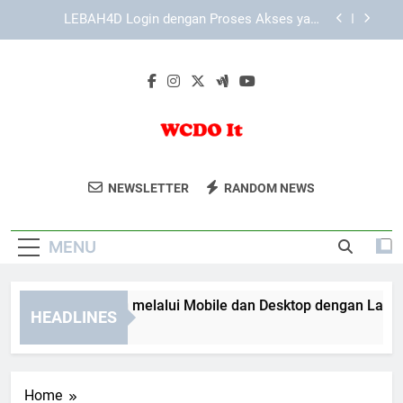
Skip
Login KAYA787 dengan Proses Akses yang
to
Fleksibel dan Responsif
content
KAYA787 Login dengan Proses Verifikasi Akun
yang Lebih Terstruktur
EDWINSLOT Login melalui Mobile dan Desktop
dengan Langkah Praktis
LEBAH4D Login dengan Proses Akses yang
Fleksibel dan Responsif
WCDO It
Temukan Solusi Teknologi Modern Dan
Login KAYA787 dengan Proses Akses yang
NEWSLETTER
RANDOM NEWS
Fleksibel dan Responsif
Layanan Digital Profesional Di WCDO It.
KAYA787 Login dengan Proses Verifikasi Akun
Untuk Bisnis Yang Siap Bertransformasi.
yang Lebih Terstruktur
MENU
WINSLOT Login melalui Mobile dan Desktop dengan Langkah P
HEADLINES
Weeks Ago
Home