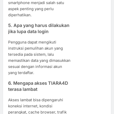
smartphone menjadi salah satu
aspek penting yang perlu
diperhatikan.
5. Apa yang harus dilakukan
jika lupa data login
Pengguna dapat mengikuti
instruksi pemulihan akun yang
tersedia pada sistem, lalu
memastikan data yang dimasukkan
sesuai dengan informasi akun
yang terdaftar.
6. Mengapa akses TIARA4D
terasa lambat
Akses lambat bisa dipengaruhi
koneksi internet, kondisi
perangkat, cache browser, trafik