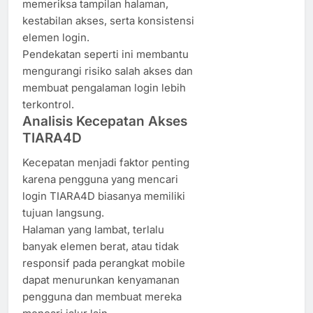
memeriksa tampilan halaman,
kestabilan akses, serta konsistensi
elemen login.
Pendekatan seperti ini membantu
mengurangi risiko salah akses dan
membuat pengalaman login lebih
terkontrol.
Analisis Kecepatan Akses
TIARA4D
Kecepatan menjadi faktor penting
karena pengguna yang mencari
login TIARA4D biasanya memiliki
tujuan langsung.
Halaman yang lambat, terlalu
banyak elemen berat, atau tidak
responsif pada perangkat mobile
dapat menurunkan kenyamanan
pengguna dan membuat mereka