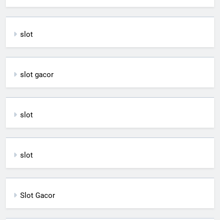
slot
slot gacor
slot
slot
Slot Gacor