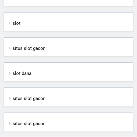
slot
situs slot gacor
slot dana
situs slot gacor
situs slot gacor