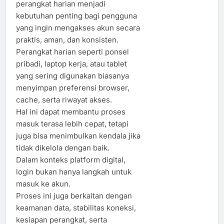
perangkat harian menjadi
kebutuhan penting bagi pengguna
yang ingin mengakses akun secara
praktis, aman, dan konsisten.
Perangkat harian seperti ponsel
pribadi, laptop kerja, atau tablet
yang sering digunakan biasanya
menyimpan preferensi browser,
cache, serta riwayat akses.
Hal ini dapat membantu proses
masuk terasa lebih cepat, tetapi
juga bisa menimbulkan kendala jika
tidak dikelola dengan baik.
Dalam konteks platform digital,
login bukan hanya langkah untuk
masuk ke akun.
Proses ini juga berkaitan dengan
keamanan data, stabilitas koneksi,
kesiapan perangkat, serta