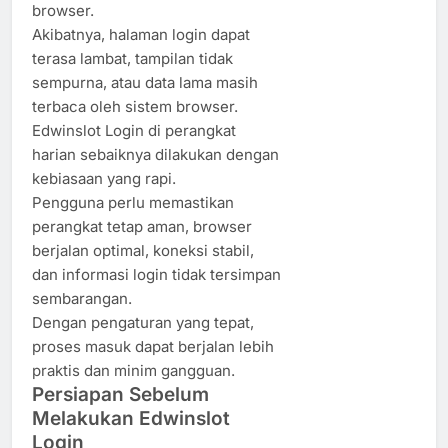
browser.
Akibatnya, halaman login dapat
terasa lambat, tampilan tidak
sempurna, atau data lama masih
terbaca oleh sistem browser.
Edwinslot Login di perangkat
harian sebaiknya dilakukan dengan
kebiasaan yang rapi.
Pengguna perlu memastikan
perangkat tetap aman, browser
berjalan optimal, koneksi stabil,
dan informasi login tidak tersimpan
sembarangan.
Dengan pengaturan yang tepat,
proses masuk dapat berjalan lebih
praktis dan minim gangguan.
Persiapan Sebelum
Melakukan Edwinslot
Login