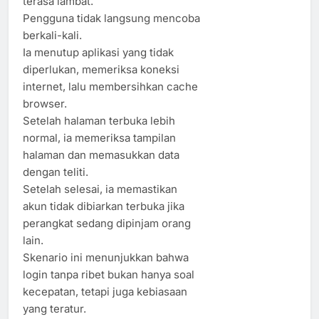
terasa lambat.
Pengguna tidak langsung mencoba
berkali-kali.
Ia menutup aplikasi yang tidak
diperlukan, memeriksa koneksi
internet, lalu membersihkan cache
browser.
Setelah halaman terbuka lebih
normal, ia memeriksa tampilan
halaman dan memasukkan data
dengan teliti.
Setelah selesai, ia memastikan
akun tidak dibiarkan terbuka jika
perangkat sedang dipinjam orang
lain.
Skenario ini menunjukkan bahwa
login tanpa ribet bukan hanya soal
kecepatan, tetapi juga kebiasaan
yang teratur.