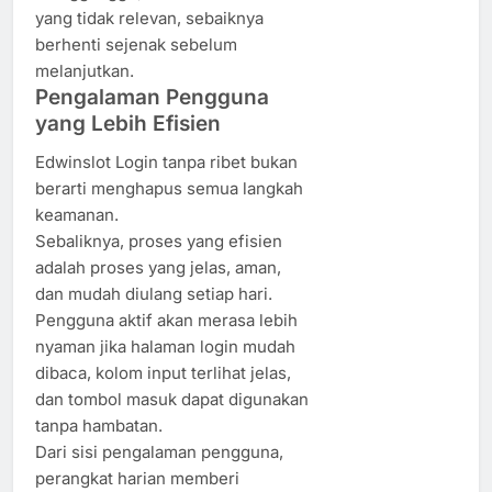
yang tidak relevan, sebaiknya
berhenti sejenak sebelum
melanjutkan.
Pengalaman Pengguna
yang Lebih Efisien
Edwinslot Login tanpa ribet bukan
berarti menghapus semua langkah
keamanan.
Sebaliknya, proses yang efisien
adalah proses yang jelas, aman,
dan mudah diulang setiap hari.
Pengguna aktif akan merasa lebih
nyaman jika halaman login mudah
dibaca, kolom input terlihat jelas,
dan tombol masuk dapat digunakan
tanpa hambatan.
Dari sisi pengalaman pengguna,
perangkat harian memberi