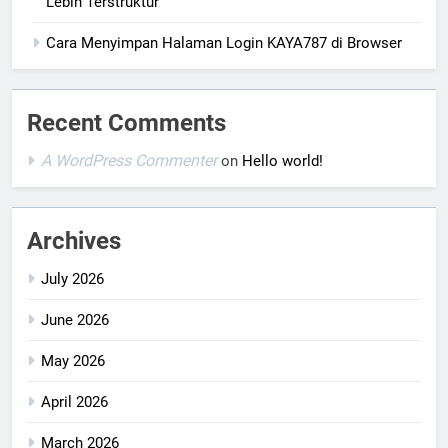
Lebih Terstruktur
Cara Menyimpan Halaman Login KAYA787 di Browser
Recent Comments
A WordPress Commenter
on
Hello world!
Archives
July 2026
June 2026
May 2026
April 2026
March 2026