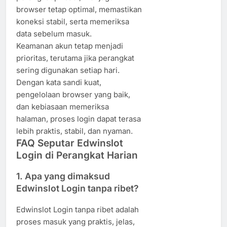
browser tetap optimal, memastikan
koneksi stabil, serta memeriksa
data sebelum masuk.
Keamanan akun tetap menjadi
prioritas, terutama jika perangkat
sering digunakan setiap hari.
Dengan kata sandi kuat,
pengelolaan browser yang baik,
dan kebiasaan memeriksa
halaman, proses login dapat terasa
lebih praktis, stabil, dan nyaman.
FAQ Seputar Edwinslot
Login di Perangkat Harian
1. Apa yang dimaksud
Edwinslot Login tanpa ribet?
Edwinslot Login tanpa ribet adalah
proses masuk yang praktis, jelas,