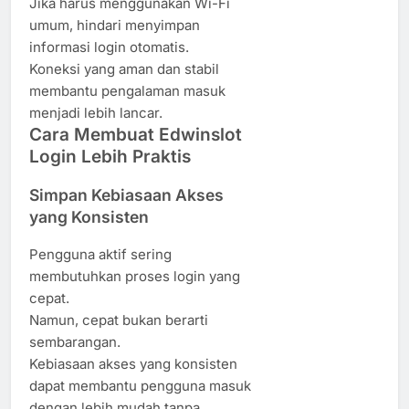
Jika harus menggunakan Wi-Fi
umum, hindari menyimpan
informasi login otomatis.
Koneksi yang aman dan stabil
membantu pengalaman masuk
menjadi lebih lancar.
Cara Membuat Edwinslot
Login Lebih Praktis
Simpan Kebiasaan Akses
yang Konsisten
Pengguna aktif sering
membutuhkan proses login yang
cepat.
Namun, cepat bukan berarti
sembarangan.
Kebiasaan akses yang konsisten
dapat membantu pengguna masuk
dengan lebih mudah tanpa