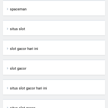
spaceman
situs slot
slot gacor hari ini
slot gacor
situs slot gacor hari ini
situs slot gacor