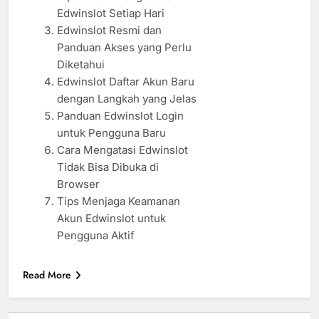
Edwinslot Setiap Hari
Edwinslot Resmi dan
Panduan Akses yang Perlu
Diketahui
Edwinslot Daftar Akun Baru
dengan Langkah yang Jelas
Panduan Edwinslot Login
untuk Pengguna Baru
Cara Mengatasi Edwinslot
Tidak Bisa Dibuka di
Browser
Tips Menjaga Keamanan
Akun Edwinslot untuk
Pengguna Aktif
Read More