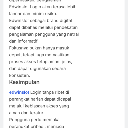
Edwinslot Login akan terasa lebih
lancar dan minim risiko.
Edwinslot sebagai brand digital
dapat dibahas melalui pendekatan
pengalaman pengguna yang netral
dan informatif.
Fokusnya bukan hanya masuk
cepat, tetapi juga memastikan
proses akses tetap aman, jelas,
dan dapat digunakan secara
konsisten.
Kesimpulan
edwinslot
Login tanpa ribet di
perangkat harian dapat dicapai
melalui kebiasaan akses yang
aman dan teratur.
Pengguna perlu memakai
perangkat pribadi, menjaga