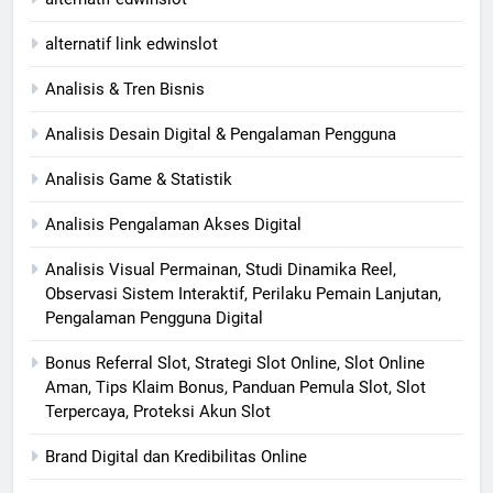
alternatif link edwinslot
Analisis & Tren Bisnis
Analisis Desain Digital & Pengalaman Pengguna
Analisis Game & Statistik
Analisis Pengalaman Akses Digital
Analisis Visual Permainan, Studi Dinamika Reel,
Observasi Sistem Interaktif, Perilaku Pemain Lanjutan,
Pengalaman Pengguna Digital
Bonus Referral Slot, Strategi Slot Online, Slot Online
Aman, Tips Klaim Bonus, Panduan Pemula Slot, Slot
Terpercaya, Proteksi Akun Slot
Brand Digital dan Kredibilitas Online