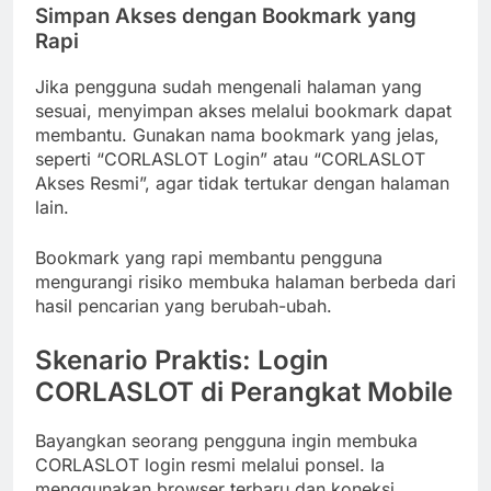
Simpan Akses dengan Bookmark yang
Rapi
Jika pengguna sudah mengenali halaman yang
sesuai, menyimpan akses melalui bookmark dapat
membantu. Gunakan nama bookmark yang jelas,
seperti “CORLASLOT Login” atau “CORLASLOT
Akses Resmi”, agar tidak tertukar dengan halaman
lain.
Bookmark yang rapi membantu pengguna
mengurangi risiko membuka halaman berbeda dari
hasil pencarian yang berubah-ubah.
Skenario Praktis: Login
CORLASLOT di Perangkat Mobile
Bayangkan seorang pengguna ingin membuka
CORLASLOT login resmi melalui ponsel. Ia
menggunakan browser terbaru dan koneksi