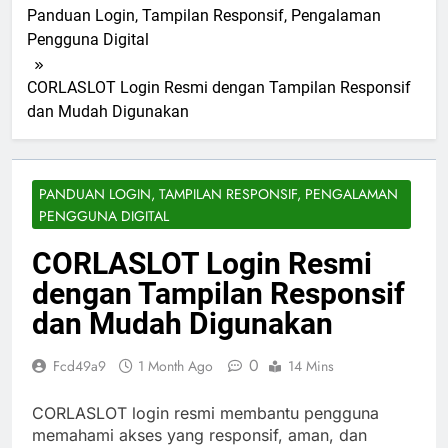
Panduan Login, Tampilan Responsif, Pengalaman
Pengguna Digital
CORLASLOT Login Resmi dengan Tampilan Responsif
dan Mudah Digunakan
PANDUAN LOGIN, TAMPILAN RESPONSIF, PENGALAMAN
PENGGUNA DIGITAL
CORLASLOT Login Resmi
dengan Tampilan Responsif
dan Mudah Digunakan
0
Fcd49a9
1 Month Ago
14 Mins
CORLASLOT login resmi membantu pengguna
memahami akses yang responsif, aman, dan