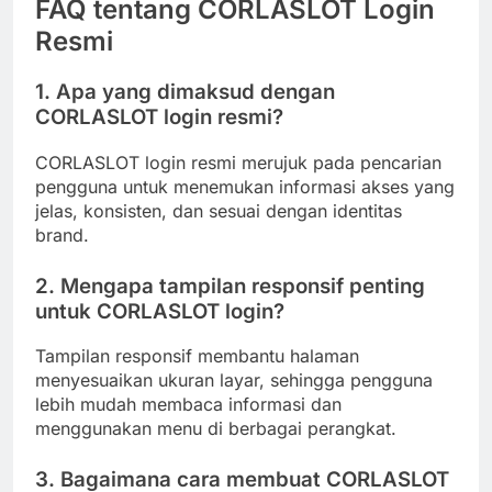
FAQ tentang CORLASLOT Login
Resmi
1. Apa yang dimaksud dengan
CORLASLOT login resmi?
CORLASLOT login resmi merujuk pada pencarian
pengguna untuk menemukan informasi akses yang
jelas, konsisten, dan sesuai dengan identitas
brand.
2. Mengapa tampilan responsif penting
untuk CORLASLOT login?
Tampilan responsif membantu halaman
menyesuaikan ukuran layar, sehingga pengguna
lebih mudah membaca informasi dan
menggunakan menu di berbagai perangkat.
3. Bagaimana cara membuat CORLASLOT