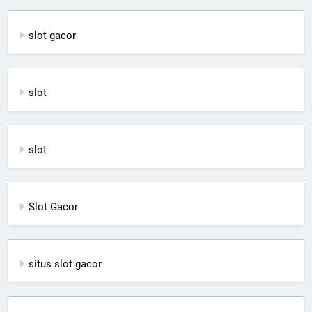
slot gacor
slot
slot
Slot Gacor
situs slot gacor