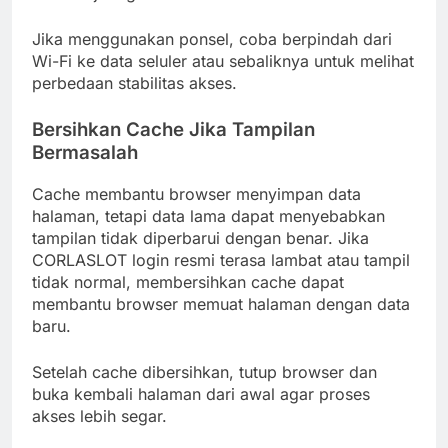
Jika menggunakan ponsel, coba berpindah dari
Wi-Fi ke data seluler atau sebaliknya untuk melihat
perbedaan stabilitas akses.
Bersihkan Cache Jika Tampilan
Bermasalah
Cache membantu browser menyimpan data
halaman, tetapi data lama dapat menyebabkan
tampilan tidak diperbarui dengan benar. Jika
CORLASLOT login resmi terasa lambat atau tampil
tidak normal, membersihkan cache dapat
membantu browser memuat halaman dengan data
baru.
Setelah cache dibersihkan, tutup browser dan
buka kembali halaman dari awal agar proses
akses lebih segar.