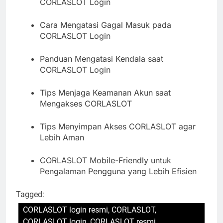
CORLASLOT Login
Cara Mengatasi Gagal Masuk pada
CORLASLOT Login
Panduan Mengatasi Kendala saat
CORLASLOT Login
Tips Menjaga Keamanan Akun saat
Mengakses CORLASLOT
Tips Menyimpan Akses CORLASLOT agar
Lebih Aman
CORLASLOT Mobile-Friendly untuk
Pengalaman Pengguna yang Lebih Efisien
Tagged:
CORLASLOT login resmi, CORLASLOT,
CORLASLOT login, CORLASLOT resmi,