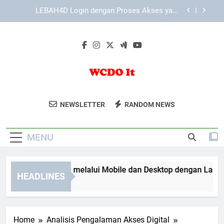
Skip
Login KAYA787 dengan Proses Akses yang
to
Fleksibel dan Responsif
content
KAYA787 Login dengan Proses Verifikasi Akun
yang Lebih Terstruktur
EDWINSLOT Login melalui Mobile dan Desktop
dengan Langkah Praktis
LEBAH4D Login dengan Proses Akses yang
Fleksibel dan Responsif
WCDO It
Temukan Solusi Teknologi Modern Dan
Login KAYA787 dengan Proses Akses yang
NEWSLETTER
RANDOM NEWS
Fleksibel dan Responsif
Layanan Digital Profesional Di WCDO It.
KAYA787 Login dengan Proses Verifikasi Akun
Untuk Bisnis Yang Siap Bertransformasi.
yang Lebih Terstruktur
MENU
WINSLOT Login melalui Mobile dan Desktop dengan Langkah P
HEADLINES
Weeks Ago
Home
Analisis Pengalaman Akses Digital