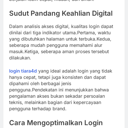
Sudut Pandang Keahlian Digital
Dalam analisis akses digital, kualitas login dapat
dinilai dari tiga indikator utama.Pertama, waktu
yang dibutuhkan halaman untuk terbuka.Kedua,
seberapa mudah pengguna memahami alur
masuk.Ketiga, seberapa aman proses tersebut
dilakukan.
login tiara4d
yang ideal adalah login yang tidak
hanya cepat, tetapi juga konsisten dan dapat
dipahami oleh berbagai jenis
pengguna.Pendekatan ini menunjukkan bahwa
pengalaman akses bukan sekadar persoalan
teknis, melainkan bagian dari kepercayaan
pengguna terhadap brand.
Cara Mengoptimalkan Login