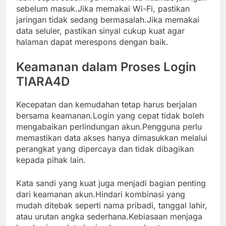
sebelum masuk.Jika memakai Wi-Fi, pastikan
jaringan tidak sedang bermasalah.Jika memakai
data seluler, pastikan sinyal cukup kuat agar
halaman dapat merespons dengan baik.
Keamanan dalam Proses Login
TIARA4D
Kecepatan dan kemudahan tetap harus berjalan
bersama keamanan.Login yang cepat tidak boleh
mengabaikan perlindungan akun.Pengguna perlu
memastikan data akses hanya dimasukkan melalui
perangkat yang dipercaya dan tidak dibagikan
kepada pihak lain.
Kata sandi yang kuat juga menjadi bagian penting
dari keamanan akun.Hindari kombinasi yang
mudah ditebak seperti nama pribadi, tanggal lahir,
atau urutan angka sederhana.Kebiasaan menjaga