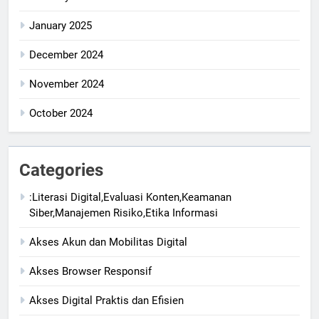
January 2025
December 2024
November 2024
October 2024
Categories
:Literasi Digital,Evaluasi Konten,Keamanan
Siber,Manajemen Risiko,Etika Informasi
Akses Akun dan Mobilitas Digital
Akses Browser Responsif
Akses Digital Praktis dan Efisien