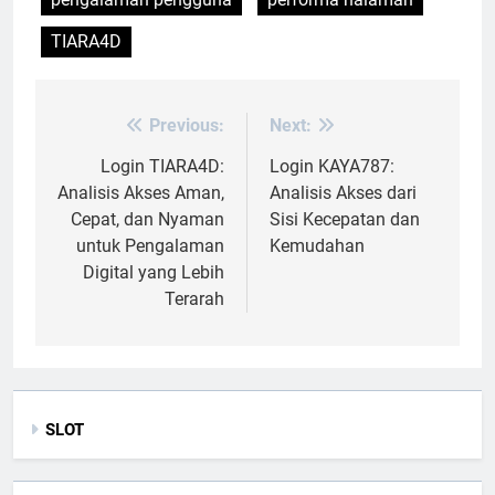
TIARA4D
Previous:
Next:
Post
navigation
Login TIARA4D:
Login KAYA787:
Analisis Akses Aman,
Analisis Akses dari
Cepat, dan Nyaman
Sisi Kecepatan dan
untuk Pengalaman
Kemudahan
Digital yang Lebih
Terarah
SLOT