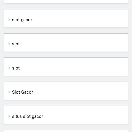
slot gacor
slot
slot
Slot Gacor
situs slot gacor