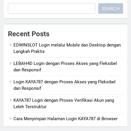
SEARCH
Recent Posts
EDWINSLOT Login melalui Mobile dan Desktop dengan
Langkah Praktis
LEBAH4D Login dengan Proses Akses yang Fleksibel
dan Responsif
Login KAYA787 dengan Proses Akses yang Fleksibel
dan Responsif
KAYA787 Login dengan Proses Verifikasi Akun yang
Lebih Terstruktur
Cara Menyimpan Halaman Login KAYA787 di Browser