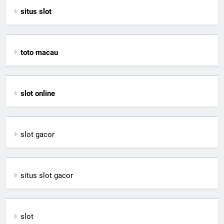
situs slot
toto macau
slot online
slot gacor
situs slot gacor
slot