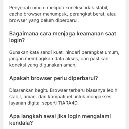
Penyebab umum meliputi koneksi tidak stabil,
cache browser menumpuk, perangkat berat, atau
browser yang belum diperbarui.
Bagaimana cara menjaga keamanan saat
login?
Gunakan kata sandi kuat, hindari perangkat umum,
jangan membagikan data akses, dan pastikan
koneksi yang digunakan aman.
Apakah browser perlu diperbarui?
Disarankan begitu.Browser terbaru biasanya lebih
stabil, aman, dan kompatibel untuk mengakses
layanan digital seperti TIARA4D.
Apa langkah awal jika login mengalami
kendala?