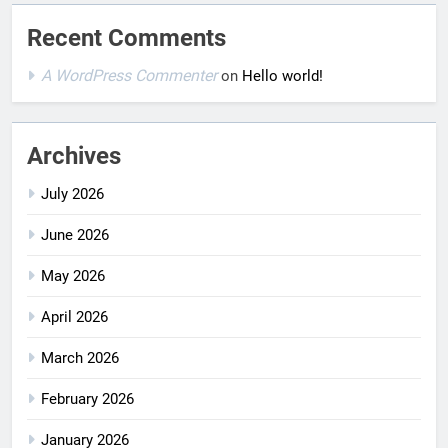
Recent Comments
A WordPress Commenter
on
Hello world!
Archives
July 2026
June 2026
May 2026
April 2026
March 2026
February 2026
January 2026