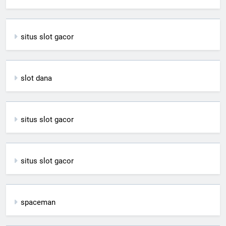
situs slot gacor
slot dana
situs slot gacor
situs slot gacor
spaceman