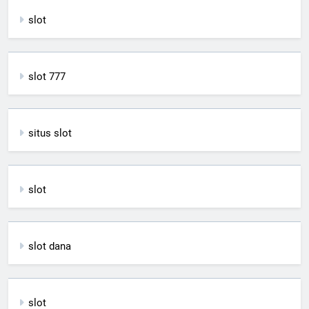
slot
slot 777
situs slot
slot
slot dana
slot