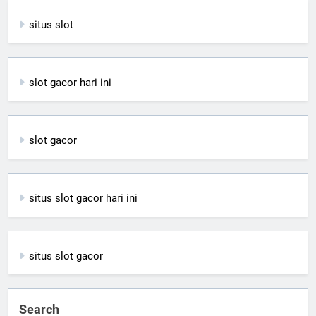
situs slot
slot gacor hari ini
slot gacor
situs slot gacor hari ini
situs slot gacor
Search