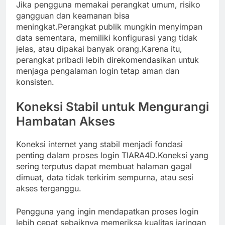
Jika pengguna memakai perangkat umum, risiko
gangguan dan keamanan bisa
meningkat.Perangkat publik mungkin menyimpan
data sementara, memiliki konfigurasi yang tidak
jelas, atau dipakai banyak orang.Karena itu,
perangkat pribadi lebih direkomendasikan untuk
menjaga pengalaman login tetap aman dan
konsisten.
Koneksi Stabil untuk Mengurangi
Hambatan Akses
Koneksi internet yang stabil menjadi fondasi
penting dalam proses login TIARA4D.Koneksi yang
sering terputus dapat membuat halaman gagal
dimuat, data tidak terkirim sempurna, atau sesi
akses terganggu.
Pengguna yang ingin mendapatkan proses login
lebih cepat sebaiknya memeriksa kualitas jaringan