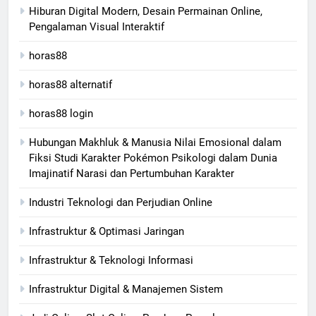
Hiburan Digital Modern, Desain Permainan Online,
Pengalaman Visual Interaktif
horas88
horas88 alternatif
horas88 login
Hubungan Makhluk & Manusia Nilai Emosional dalam
Fiksi Studi Karakter Pokémon Psikologi dalam Dunia
Imajinatif Narasi dan Pertumbuhan Karakter
Industri Teknologi dan Perjudian Online
Infrastruktur & Optimasi Jaringan
Infrastruktur & Teknologi Informasi
Infrastruktur Digital & Manajemen Sistem