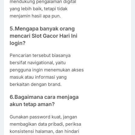
mendukung pengalaman digital
yang lebih baik, tetapi tidak
menjamin hasil apa pun.
5.Mengapa banyak orang
mencari Slot Gacor Hari Ini
login?
Pencarian tersebut biasanya
bersifat navigational, yaitu
pengguna ingin menemukan akses
masuk atau informasi yang
berkaitan dengan brand.
6.Bagaimana cara menjaga
akun tetap aman?
Gunakan password kuat, jangan
membagikan data pribadi, periksa
konsistensi halaman, dan hindari