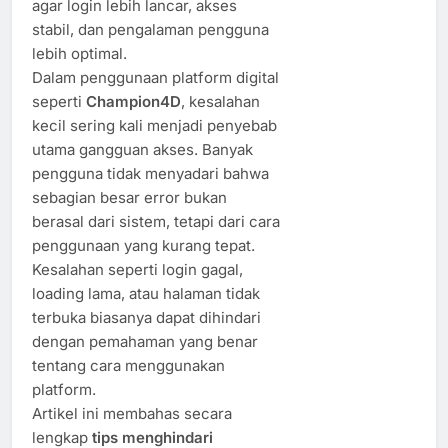
agar login lebih lancar, akses
stabil, dan pengalaman pengguna
lebih optimal.
Dalam penggunaan platform digital
seperti
Champion4D
, kesalahan
kecil sering kali menjadi penyebab
utama gangguan akses. Banyak
pengguna tidak menyadari bahwa
sebagian besar error bukan
berasal dari sistem, tetapi dari cara
penggunaan yang kurang tepat.
Kesalahan seperti login gagal,
loading lama, atau halaman tidak
terbuka biasanya dapat dihindari
dengan pemahaman yang benar
tentang cara menggunakan
platform.
Artikel ini membahas secara
lengkap
tips menghindari