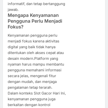
informatif, dan tetap bertanggung
jawab.
Mengapa Kenyamanan
Pengguna Perlu Menjadi
Fokus?
Kenyamanan pengguna perlu
menjadi fokus karena aktivitas
digital yang baik tidak hanya
ditentukan oleh akses cepat atau
desain modern.Platform yang
nyaman harus mampu membantu
pengguna memahami informasi
secara jelas, mengenali fitur
dengan mudah, dan menjaga
pengalaman tetap terarah.
Dalam konteks Slot Gacor Hari Ini,
kenyamanan pengguna juga
berkaitan dengan kontrol