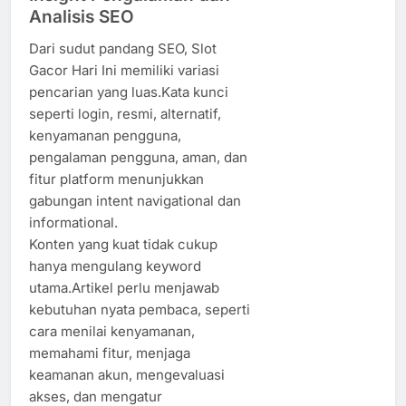
Analisis SEO
Dari sudut pandang SEO, Slot
Gacor Hari Ini memiliki variasi
pencarian yang luas.Kata kunci
seperti login, resmi, alternatif,
kenyamanan pengguna,
pengalaman pengguna, aman, dan
fitur platform menunjukkan
gabungan intent navigational dan
informational.
Konten yang kuat tidak cukup
hanya mengulang keyword
utama.Artikel perlu menjawab
kebutuhan nyata pembaca, seperti
cara menilai kenyamanan,
memahami fitur, menjaga
keamanan akun, mengevaluasi
akses, dan mengatur