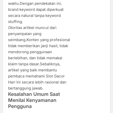
waktu.Dengan pendekatan ini,
brand keyword dapat diperkuat
secara natural tanpa keyword
stuffing.
Otoritas artikel muncul dari
penyampaian yang
seimbang.Konten yang profesional
tidak memberikan janji hasil, tidak
mendorong penggunaan
berlebihan, dan tidak memakai
klaim tanpa dasar.Sebaliknya,
artikel yang baik membantu
pembaca memahami Slot Gacor
Hari Ini secara lebih rasional dan
bertanggung jawab.
Kesalahan Umum Saat
Menilai Kenyamanan
Pengguna