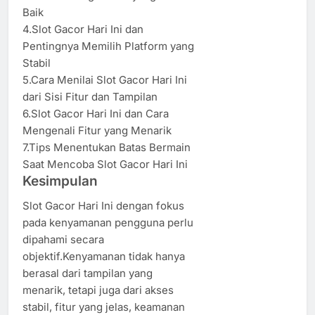
Baik
4.Slot Gacor Hari Ini dan
Pentingnya Memilih Platform yang
Stabil
5.Cara Menilai Slot Gacor Hari Ini
dari Sisi Fitur dan Tampilan
6.Slot Gacor Hari Ini dan Cara
Mengenali Fitur yang Menarik
7.Tips Menentukan Batas Bermain
Saat Mencoba Slot Gacor Hari Ini
Kesimpulan
Slot Gacor Hari Ini dengan fokus
pada kenyamanan pengguna perlu
dipahami secara
objektif.Kenyamanan tidak hanya
berasal dari tampilan yang
menarik, tetapi juga dari akses
stabil, fitur yang jelas, keamanan