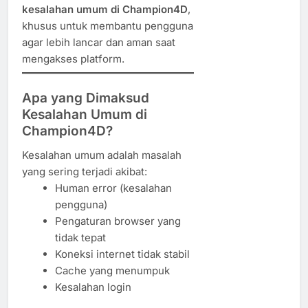
kesalahan umum di Champion4D
,
khusus untuk membantu pengguna
agar lebih lancar dan aman saat
mengakses platform.
Apa yang Dimaksud
Kesalahan Umum di
Champion4D?
Kesalahan umum adalah masalah
yang sering terjadi akibat:
Human error (kesalahan
pengguna)
Pengaturan browser yang
tidak tepat
Koneksi internet tidak stabil
Cache yang menumpuk
Kesalahan login