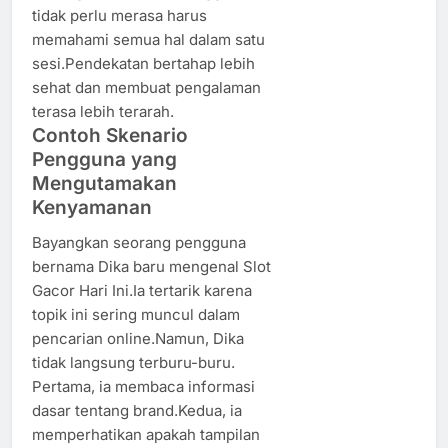
tidak perlu merasa harus
memahami semua hal dalam satu
sesi.Pendekatan bertahap lebih
sehat dan membuat pengalaman
terasa lebih terarah.
Contoh Skenario
Pengguna yang
Mengutamakan
Kenyamanan
Bayangkan seorang pengguna
bernama Dika baru mengenal Slot
Gacor Hari Ini.Ia tertarik karena
topik ini sering muncul dalam
pencarian online.Namun, Dika
tidak langsung terburu-buru.
Pertama, ia membaca informasi
dasar tentang brand.Kedua, ia
memperhatikan apakah tampilan