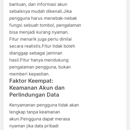
bantuan, dan informasi akun
sebaiknya mudah dikenali.Jika
pengguna harus menebak-nebak
fungsi sebuah tombol, pengalaman
bisa menjadi kurang nyaman.
Fitur menarik juga perlu dinilai
secara realistis.Fitur tidak boleh
dianggap sebagai jaminan
hasil.Fitur hanya mendukung
pengalaman pengguna, bukan
memberi kepastian.
Faktor Keempat:
Keamanan Akun dan
Perlindungan Data
Kenyamanan pengguna tidak akan
lengkap tanpa keamanan
akun.Pengguna dapat merasa
nyaman jika data pribadi