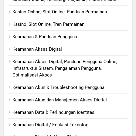
Kasino Online, Slot Online, Panduan Permainan
Kasino, Slot Online, Tren Permainan
Keamanan & Panduan Pengguna
Keamanan Akses Digital
Keamanan Akses Digital, Panduan Pengguna Online,
Infrastruktur Sistem, Pengalaman Pengguna,
Optimalisasi Akses
Keamanan Akun & Troubleshooting Pengguna
Keamanan Akun dan Manajemen Akses Digital
Keamanan Data & Perlindungan Identitas
Keamanan Digital / Edukasi Teknologi