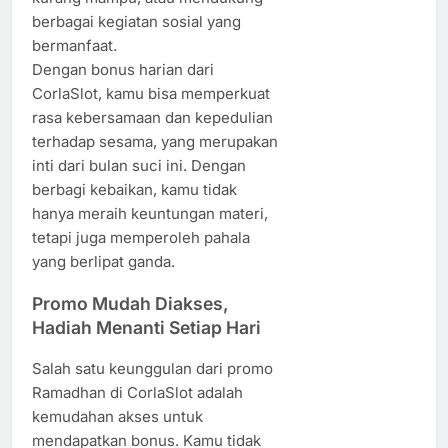
berbagai kegiatan sosial yang
bermanfaat.
Dengan bonus harian dari
CorlaSlot, kamu bisa memperkuat
rasa kebersamaan dan kepedulian
terhadap sesama, yang merupakan
inti dari bulan suci ini. Dengan
berbagi kebaikan, kamu tidak
hanya meraih keuntungan materi,
tetapi juga memperoleh pahala
yang berlipat ganda.
Promo Mudah Diakses,
Hadiah Menanti Setiap Hari
Salah satu keunggulan dari promo
Ramadhan di CorlaSlot adalah
kemudahan akses untuk
mendapatkan bonus. Kamu tidak