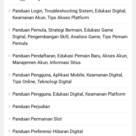
Panduan Login, Troubleshooting Sistem, Edukasi Digital,
Keamanan Akun, Tips Akses Platform
Panduan Pemula, Strategi Bermain, Edukasi Game
Digital, Pengembangan Skill, Analisis Game, Tips Pemain
Pemula
Panduan Pendaftaran, Edukasi Pemain Baru, Akses Akun,
Manajemen Akun, Informasi Situs
Panduan Pengguna, Aplikasi Mobile, Keamanan Digital,
Tips Online, Teknologi Digital
Panduan Pengguna, Edukasi Digital, Keamanan Platform
Panduan Perjudian
Panduan Permainan Slot
Panduan Preferensi Hiburan Digital