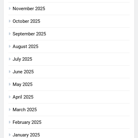
November 2025
October 2025
September 2025
August 2025
July 2025
June 2025
May 2025
April 2025
March 2025
February 2025
January 2025