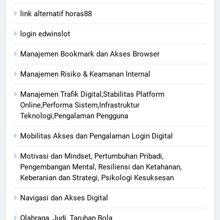
link alternatif horas88
login edwinslot
Manajemen Bookmark dan Akses Browser
Manajemen Risiko & Keamanan Internal
Manajemen Trafik Digital,Stabilitas Platform
Online,Performa Sistem,Infrastruktur
Teknologi,Pengalaman Pengguna
Mobilitas Akses dan Pengalaman Login Digital
Motivasi dan Mindset, Pertumbuhan Pribadi,
Pengembangan Mental, Resiliensi dan Ketahanan,
Keberanian dan Strategi, Psikologi Kesuksesan
Navigasi dan Akses Digital
Olahraga, Judi, Taruhan Bola