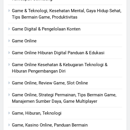
Game & Teknologi, Kesehatan Mental, Gaya Hidup Sehat,
Tips Bermain Game, Produktivitas
Game Digital & Pengelolaan Konten
Game Online
Game Online Hiburan Digital Panduan & Edukasi
Game Online Kesehatan & Kebugaran Teknologi &
Hiburan Pengembangan Diri
Game Online, Review Game, Slot Online
Game Online, Strategi Permainan, Tips Bermain Game,
Manajemen Sumber Daya, Game Multiplayer
Game, Hiburan, Teknologi
Game, Kasino Online, Panduan Bermain