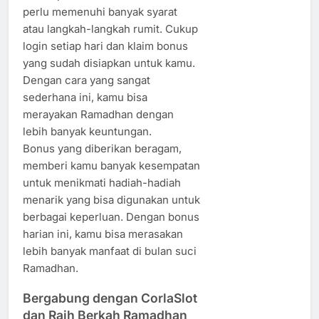
perlu memenuhi banyak syarat
atau langkah-langkah rumit. Cukup
login setiap hari dan klaim bonus
yang sudah disiapkan untuk kamu.
Dengan cara yang sangat
sederhana ini, kamu bisa
merayakan Ramadhan dengan
lebih banyak keuntungan.
Bonus yang diberikan beragam,
memberi kamu banyak kesempatan
untuk menikmati hadiah-hadiah
menarik yang bisa digunakan untuk
berbagai keperluan. Dengan bonus
harian ini, kamu bisa merasakan
lebih banyak manfaat di bulan suci
Ramadhan.
Bergabung dengan CorlaSlot
dan Raih Berkah Ramadhan