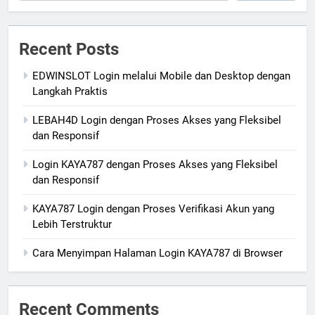
Recent Posts
EDWINSLOT Login melalui Mobile dan Desktop dengan
Langkah Praktis
LEBAH4D Login dengan Proses Akses yang Fleksibel
dan Responsif
Login KAYA787 dengan Proses Akses yang Fleksibel
dan Responsif
KAYA787 Login dengan Proses Verifikasi Akun yang
Lebih Terstruktur
Cara Menyimpan Halaman Login KAYA787 di Browser
Recent Comments