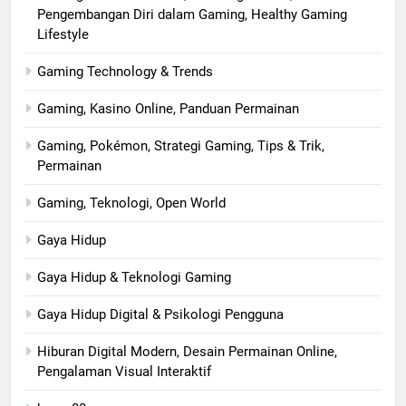
Pengembangan Diri dalam Gaming, Healthy Gaming
Lifestyle
Gaming Technology & Trends
Gaming, Kasino Online, Panduan Permainan
Gaming, Pokémon, Strategi Gaming, Tips & Trik,
Permainan
Gaming, Teknologi, Open World
Gaya Hidup
Gaya Hidup & Teknologi Gaming
Gaya Hidup Digital & Psikologi Pengguna
Hiburan Digital Modern, Desain Permainan Online,
Pengalaman Visual Interaktif