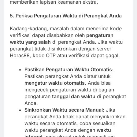
memberikan lapisan keamanan ekstra.
5.
Periksa Pengaturan Waktu di Perangkat Anda
Kadang-kadang, masalah dalam menerima kode
verifikasi dapat disebabkan oleh
pengaturan
waktu yang salah
di perangkat Anda. Jika waktu
perangkat tidak disinkronkan dengan server
Horas88, kode OTP atau verifikasi dapat gagal.
Pastikan Pengaturan Waktu Otomatis
:
Pastikan perangkat Anda diatur untuk
mengatur waktu otomatis
. Anda bisa
mengecek pengaturan waktu di bagian
pengaturan
tanggal dan waktu
di perangkat
Anda.
Sinkronkan Waktu secara Manual
: Jika
perangkat Anda tidak dapat menyinkronkan
waktu secara otomatis, coba sesuaikan
waktu perangkat Anda dengan
waktu
internet
yang akurat untuk memastikan