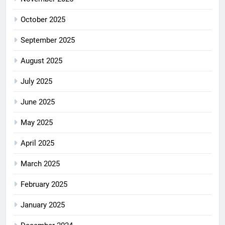
October 2025
September 2025
August 2025
July 2025
June 2025
May 2025
April 2025
March 2025
February 2025
January 2025