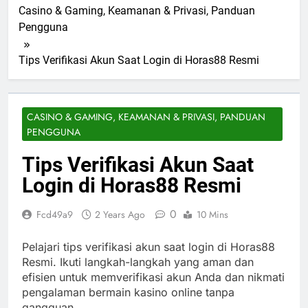
Casino & Gaming, Keamanan & Privasi, Panduan
Pengguna
Tips Verifikasi Akun Saat Login di Horas88 Resmi
CASINO & GAMING, KEAMANAN & PRIVASI, PANDUAN
PENGGUNA
Tips Verifikasi Akun Saat
Login di Horas88 Resmi
0
Fcd49a9
2 Years Ago
10 Mins
Pelajari tips verifikasi akun saat login di Horas88
Resmi. Ikuti langkah-langkah yang aman dan
efisien untuk memverifikasi akun Anda dan nikmati
pengalaman bermain kasino online tanpa
gangguan.