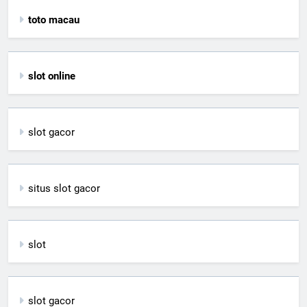
toto macau
slot online
slot gacor
situs slot gacor
slot
slot gacor