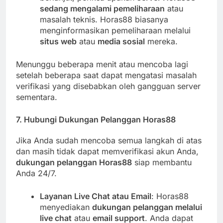
sedang mengalami pemeliharaan
atau
masalah teknis. Horas88 biasanya
menginformasikan pemeliharaan melalui
situs web
atau
media sosial
mereka.
Menunggu beberapa menit atau mencoba lagi
setelah beberapa saat dapat mengatasi masalah
verifikasi yang disebabkan oleh gangguan server
sementara.
7.
Hubungi Dukungan Pelanggan Horas88
Jika Anda sudah mencoba semua langkah di atas
dan masih tidak dapat memverifikasi akun Anda,
dukungan pelanggan Horas88
siap membantu
Anda 24/7.
Layanan Live Chat atau Email
: Horas88
menyediakan
dukungan pelanggan melalui
live chat
atau
email support
. Anda dapat