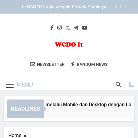
Skip
Login KAYA787 dengan Proses Akses yang
to
Fleksibel dan Responsif
content
KAYA787 Login dengan Proses Verifikasi Akun
yang Lebih Terstruktur
EDWINSLOT Login melalui Mobile dan Desktop
dengan Langkah Praktis
LEBAH4D Login dengan Proses Akses yang
Fleksibel dan Responsif
WCDO It
Temukan Solusi Teknologi Modern Dan
Login KAYA787 dengan Proses Akses yang
NEWSLETTER
RANDOM NEWS
Fleksibel dan Responsif
Layanan Digital Profesional Di WCDO It.
KAYA787 Login dengan Proses Verifikasi Akun
Untuk Bisnis Yang Siap Bertransformasi.
yang Lebih Terstruktur
MENU
WINSLOT Login melalui Mobile dan Desktop dengan Langkah 
HEADLINES
Weeks Ago
Home