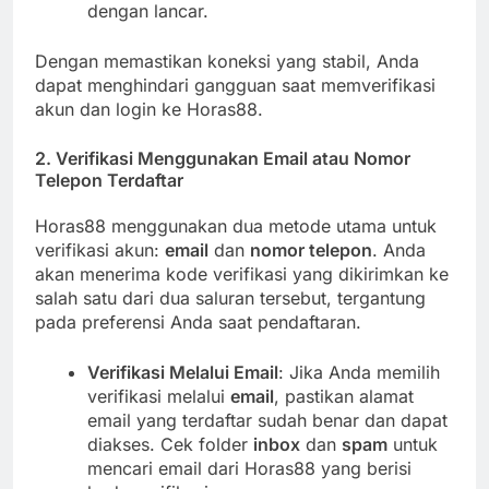
dengan lancar.
Dengan memastikan koneksi yang stabil, Anda
dapat menghindari gangguan saat memverifikasi
akun dan login ke Horas88.
2.
Verifikasi Menggunakan Email atau Nomor
Telepon Terdaftar
Horas88 menggunakan dua metode utama untuk
verifikasi akun:
email
dan
nomor telepon
. Anda
akan menerima kode verifikasi yang dikirimkan ke
salah satu dari dua saluran tersebut, tergantung
pada preferensi Anda saat pendaftaran.
Verifikasi Melalui Email
: Jika Anda memilih
verifikasi melalui
email
, pastikan alamat
email yang terdaftar sudah benar dan dapat
diakses. Cek folder
inbox
dan
spam
untuk
mencari email dari Horas88 yang berisi