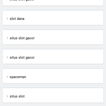
slot dana
situs slot gacor
situs slot gacor
spaceman
situs slot