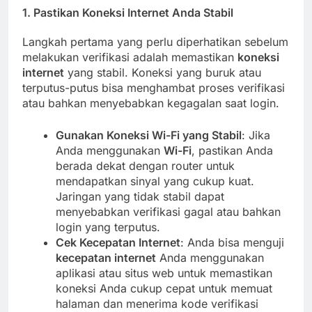
1.
Pastikan Koneksi Internet Anda Stabil
Langkah pertama yang perlu diperhatikan sebelum
melakukan verifikasi adalah memastikan
koneksi
internet
yang stabil. Koneksi yang buruk atau
terputus-putus bisa menghambat proses verifikasi
atau bahkan menyebabkan kegagalan saat login.
Gunakan Koneksi Wi-Fi yang Stabil
: Jika
Anda menggunakan
Wi-Fi
, pastikan Anda
berada dekat dengan router untuk
mendapatkan sinyal yang cukup kuat.
Jaringan yang tidak stabil dapat
menyebabkan verifikasi gagal atau bahkan
login yang terputus.
Cek Kecepatan Internet
: Anda bisa menguji
kecepatan internet
Anda menggunakan
aplikasi atau situs web untuk memastikan
koneksi Anda cukup cepat untuk memuat
halaman dan menerima kode verifikasi