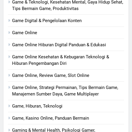
Game & Teknologi, Kesehatan Mental, Gaya Hidup Sehat,
Tips Bermain Game, Produktivitas
Game Digital & Pengelolaan Konten
Game Online
Game Online Hiburan Digital Panduan & Edukasi
Game Online Kesehatan & Kebugaran Teknologi &
Hiburan Pengembangan Diri
Game Online, Review Game, Slot Online
Game Online, Strategi Permainan, Tips Bermain Game,
Manajemen Sumber Daya, Game Multiplayer
Game, Hiburan, Teknologi
Game, Kasino Online, Panduan Bermain
Gaming & Mental Health, Psikologi Gamer,