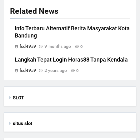
Related News
Info Terbaru Alternatif Berita Masyarakat Kota
Bandung
fcd49a9
9 months ago
0
Langkah Tepat Login Horas88 Tanpa Kendala
fcd49a9
2 years ago
0
SLOT
situs slot