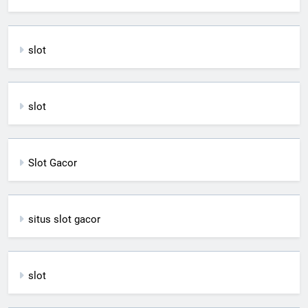
slot
slot
Slot Gacor
situs slot gacor
slot