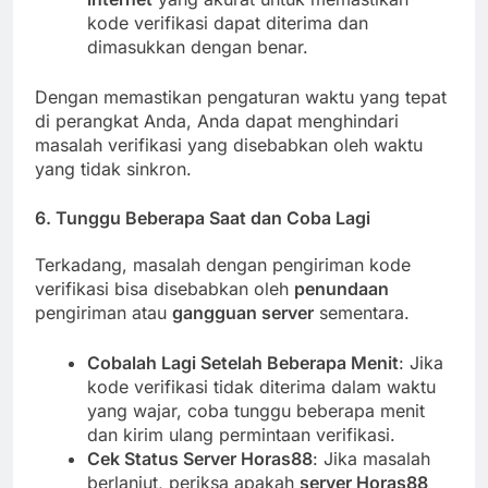
kode verifikasi dapat diterima dan
dimasukkan dengan benar.
Dengan memastikan pengaturan waktu yang tepat
di perangkat Anda, Anda dapat menghindari
masalah verifikasi yang disebabkan oleh waktu
yang tidak sinkron.
6.
Tunggu Beberapa Saat dan Coba Lagi
Terkadang, masalah dengan pengiriman kode
verifikasi bisa disebabkan oleh
penundaan
pengiriman atau
gangguan server
sementara.
Cobalah Lagi Setelah Beberapa Menit
: Jika
kode verifikasi tidak diterima dalam waktu
yang wajar, coba tunggu beberapa menit
dan kirim ulang permintaan verifikasi.
Cek Status Server Horas88
: Jika masalah
berlanjut, periksa apakah
server Horas88