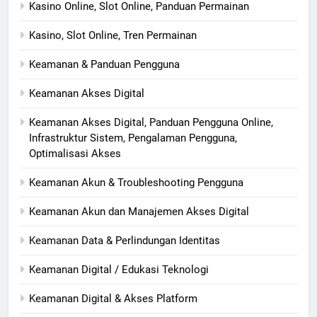
Kasino Online, Slot Online, Panduan Permainan
Kasino, Slot Online, Tren Permainan
Keamanan & Panduan Pengguna
Keamanan Akses Digital
Keamanan Akses Digital, Panduan Pengguna Online,
Infrastruktur Sistem, Pengalaman Pengguna,
Optimalisasi Akses
Keamanan Akun & Troubleshooting Pengguna
Keamanan Akun dan Manajemen Akses Digital
Keamanan Data & Perlindungan Identitas
Keamanan Digital / Edukasi Teknologi
Keamanan Digital & Akses Platform