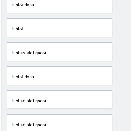
slot dana
slot
situs slot gacor
slot dana
situs slot gacor
situs slot gacor