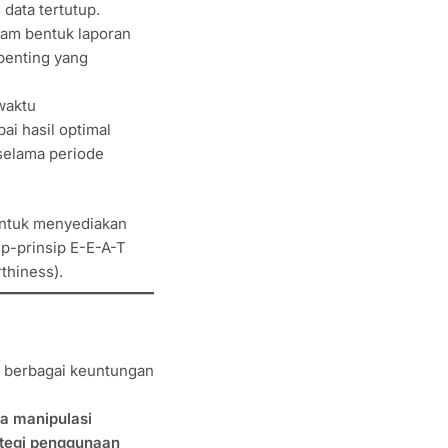
 data tertutup.
lam bentuk laporan
penting yang
waktu
ai hasil optimal
selama periode
untuk menyediakan
ip-prinsip E-E-A-T
thiness).
i berbagai keuntungan
pa manipulasi
ategi penggunaan