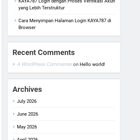
KAYA787 Login dengan Proses Verifikasi Akun
yang Lebih Terstruktur
Cara Menyimpan Halaman Login KAYA787 di
Browser
Recent Comments
A WordPress Commenter
on
Hello world!
Archives
July 2026
June 2026
May 2026
April 2026