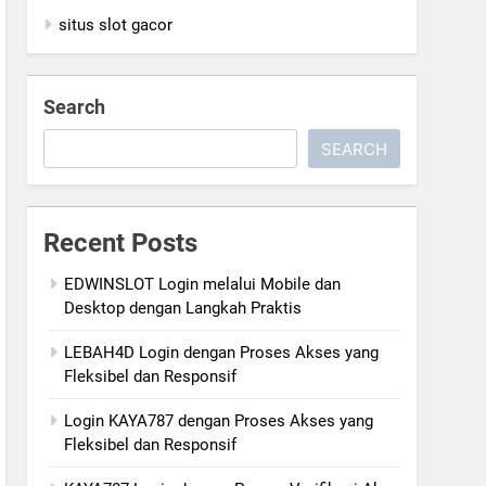
situs slot gacor
Search
SEARCH
Recent Posts
EDWINSLOT Login melalui Mobile dan
Desktop dengan Langkah Praktis
LEBAH4D Login dengan Proses Akses yang
Fleksibel dan Responsif
Login KAYA787 dengan Proses Akses yang
Fleksibel dan Responsif