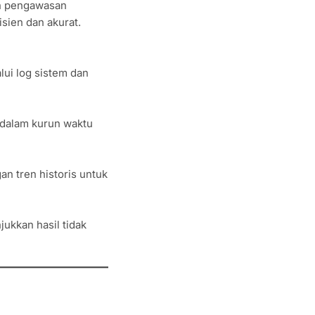
an pengawasan
sien dan akurat.
ui log sistem dan
 dalam kurun waktu
n tren historis untuk
jukkan hasil tidak