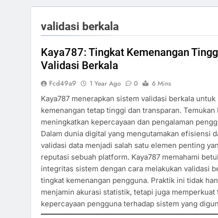
validasi berkala
Kaya787: Tingkat Kemenangan Tingg
Validasi Berkala
Fcd49a9
1 Year Ago
0
6 Mins
Kaya787 menerapkan sistem validasi berkala untuk
kemenangan tetap tinggi dan transparan. Temukan 
meningkatkan kepercayaan dan pengalaman pengg
Dalam dunia digital yang mengutamakan efisiensi 
validasi data menjadi salah satu elemen penting 
reputasi sebuah platform. Kaya787 memahami betu
integritas sistem dengan cara melakukan validasi b
tingkat kemenangan pengguna. Praktik ini tidak ha
menjamin akurasi statistik, tetapi juga memperkuat
kepercayaan pengguna terhadap sistem yang digu