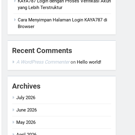
KAYA787 Login dengan Proses Verifikasi Akun
yang Lebih Terstruktur
Cara Menyimpan Halaman Login KAYA787 di
Browser
Recent Comments
A WordPress Commenter
on
Hello world!
Archives
July 2026
June 2026
May 2026
April 2026