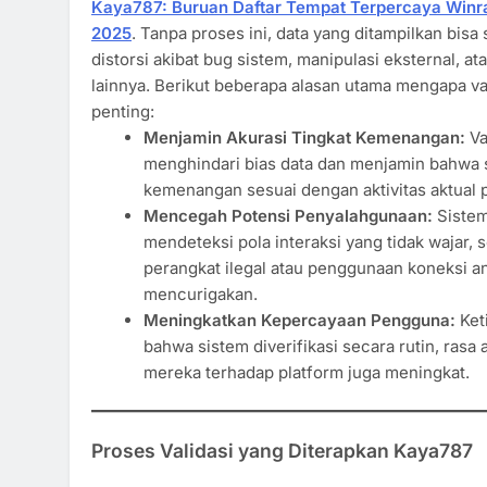
Kaya787: Buruan Daftar Tempat Terpercaya Winrat
2025
. Tanpa proses ini, data yang ditampilkan bisa
distorsi akibat bug sistem, manipulasi eksternal, at
lainnya. Berikut beberapa alasan utama mengapa val
penting:
Menjamin Akurasi Tingkat Kemenangan:
Va
menghindari bias data dan menjamin bahwa s
kemenangan sesuai dengan aktivitas aktual
Mencegah Potensi Penyalahgunaan:
Sistem
mendeteksi pola interaksi yang tidak wajar, se
perangkat ilegal atau penggunaan koneksi 
mencurigakan.
Meningkatkan Kepercayaan Pengguna:
Ket
bahwa sistem diverifikasi secara rutin, ras
mereka terhadap platform juga meningkat.
Proses Validasi yang Diterapkan Kaya787