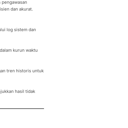
an pengawasan
sien dan akurat.
ui log sistem dan
 dalam kurun waktu
n tren historis untuk
jukkan hasil tidak