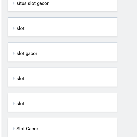
situs slot gacor
slot
slot gacor
slot
slot
Slot Gacor