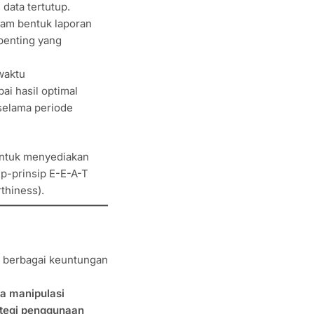
 data tertutup.
lam bentuk laporan
penting yang
waktu
ai hasil optimal
selama periode
untuk menyediakan
ip-prinsip E-E-A-T
thiness).
i berbagai keuntungan
pa manipulasi
ategi penggunaan