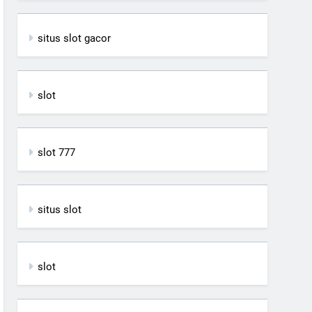
situs slot gacor
slot
slot 777
situs slot
slot