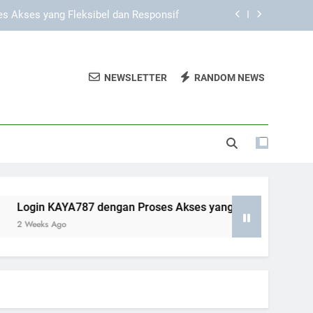
s Akses yang Fleksibel dan Responsif
s Akses yang Fleksibel dan Responsif
erifikasi Akun yang Lebih Terstruktur
NEWSLETTER
RANDOM NEWS
 dan Desktop dengan Langkah Praktis
O It. Untuk Bisnis Yang Siap Bertransformasi.
s Akses yang Fleksibel dan Responsif
s Akses yang Fleksibel dan Responsif
erifikasi Akun yang Lebih Terstruktur
AYA787 dengan Proses Akses yang Fleksibel dan Responsif
go