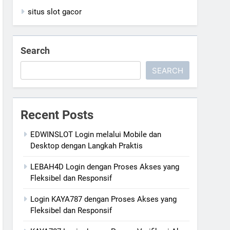
situs slot gacor
Search
SEARCH
Recent Posts
EDWINSLOT Login melalui Mobile dan
Desktop dengan Langkah Praktis
LEBAH4D Login dengan Proses Akses yang
Fleksibel dan Responsif
Login KAYA787 dengan Proses Akses yang
Fleksibel dan Responsif