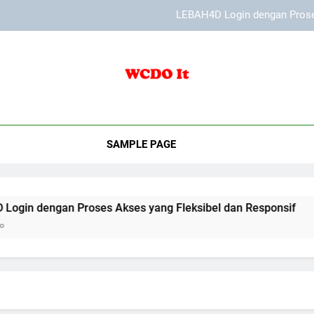
LEBAH4D Login dengan Prose
Login KAYA787 dengan Prose
KAYA787 Login dengan Proses V
O It
EDWINSLOT Login melalui Mobile
lusi Teknologi Modern Dan Layanan Digital Profesional Di WCD
LEBAH4D Login dengan Prose
SAMPLE PAGE
Login KAYA787 dengan Prose
KAYA787 Login dengan Proses V
n Proses Akses yang Fleksibel dan Responsif
Login K
2 Weeks A