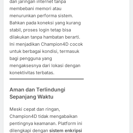
dan jaringan internet tanpa
membebani memori atau
menurunkan performa sistem.
Bahkan pada koneksi yang kurang
stabil, proses login tetap bisa
dilakukan tanpa hambatan berarti.
Ini menjadikan Champion4D cocok
untuk berbagai kondisi, termasuk
bagi pengguna yang
mengaksesnya dari lokasi dengan
konektivitas terbatas.
Aman dan Terlindungi
Sepanjang Waktu
Meski cepat dan ringan,
Champion4D tidak mengabaikan
pentingnya keamanan. Platform ini
dilengkapi dengan
sistem enkripsi