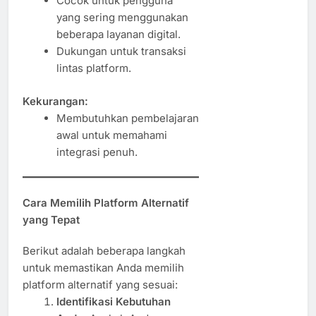
Cocok untuk pengguna
yang sering menggunakan
beberapa layanan digital.
Dukungan untuk transaksi
lintas platform.
Kekurangan:
Membutuhkan pembelajaran
awal untuk memahami
integrasi penuh.
Cara Memilih Platform Alternatif
yang Tepat
Berikut adalah beberapa langkah
untuk memastikan Anda memilih
platform alternatif yang sesuai:
Identifikasi Kebutuhan