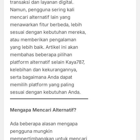
transaksi dan layanan digital.
Namun, pengguna sering kali
mencari alternatif lain yang
menawarkan fitur berbeda, lebih
sesuai dengan kebutuhan mereka,
atau memberikan pengalaman
yang lebih baik. Artikel ini akan
membahas beberapa pilihan
platform alternatif selain Kaya787,
kelebihan dan kekurangannya,
serta bagaimana Anda dapat
memilih platform yang paling
sesuai dengan kebutuhan Anda.
Mengapa Mencari Alternatif?
Ada beberapa alasan mengapa
pengguna mungkin
mempertimbangkan untuk mencari