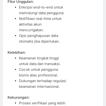
Fitur Unggulan:
Enkripsi end-to-end untuk
melindungi data pengguna.
Notifikasi real-time untuk
aktivitas akun
mencurigakan.
Opsi penghapusan data
otomatis jika diperlukan.
Kelebihan:
Keamanan tingkat tinggi
untuk data dan transaksi.
Cocok untuk pengguna
bisnis atau profesional.
Dukungan terhadap regulasi
keamanan internasional.
Kekurangan:
Proses verifikasi yang lebih