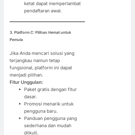
ketat dapat memperlambat
pendaftaran awal.
3. Platform C: Pilihan Hemat untuk
Pemula
Jika Anda mencari solusi yang
terjangkau namun tetap
fungsional, platform ini dapat
menjadi pilihan.
Fitur Unggulan:
Paket gratis dengan fitur
dasar.
Promosi menarik untuk
pengguna baru.
Panduan pengguna yang
sederhana dan mudah
diikuti.