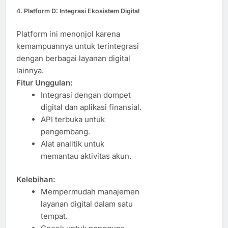
4. Platform D: Integrasi Ekosistem Digital
Platform ini menonjol karena
kemampuannya untuk terintegrasi
dengan berbagai layanan digital
lainnya.
Fitur Unggulan:
Integrasi dengan dompet
digital dan aplikasi finansial.
API terbuka untuk
pengembang.
Alat analitik untuk
memantau aktivitas akun.
Kelebihan:
Mempermudah manajemen
layanan digital dalam satu
tempat.