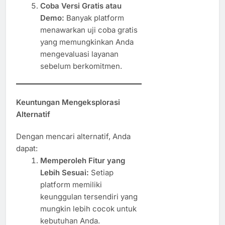
Coba Versi Gratis atau
Demo:
Banyak platform
menawarkan uji coba gratis
yang memungkinkan Anda
mengevaluasi layanan
sebelum berkomitmen.
Keuntungan Mengeksplorasi
Alternatif
Dengan mencari alternatif, Anda
dapat:
Memperoleh Fitur yang
Lebih Sesuai:
Setiap
platform memiliki
keunggulan tersendiri yang
mungkin lebih cocok untuk
kebutuhan Anda.