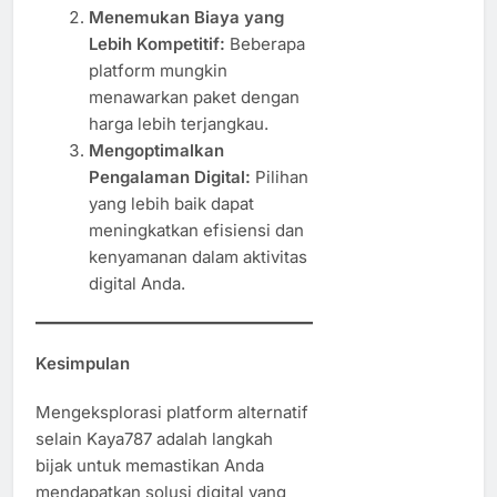
Menemukan Biaya yang
Lebih Kompetitif:
Beberapa
platform mungkin
menawarkan paket dengan
harga lebih terjangkau.
Mengoptimalkan
Pengalaman Digital:
Pilihan
yang lebih baik dapat
meningkatkan efisiensi dan
kenyamanan dalam aktivitas
digital Anda.
Kesimpulan
Mengeksplorasi platform alternatif
selain Kaya787 adalah langkah
bijak untuk memastikan Anda
mendapatkan solusi digital yang