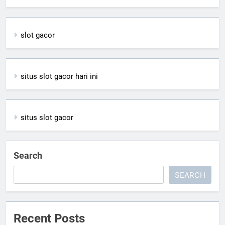
slot gacor
situs slot gacor hari ini
situs slot gacor
Search
SEARCH
Recent Posts