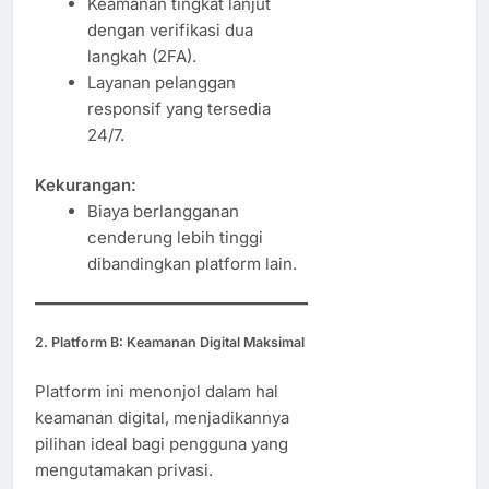
Keamanan tingkat lanjut
dengan verifikasi dua
langkah (2FA).
Layanan pelanggan
responsif yang tersedia
24/7.
Kekurangan:
Biaya berlangganan
cenderung lebih tinggi
dibandingkan platform lain.
2. Platform B: Keamanan Digital Maksimal
Platform ini menonjol dalam hal
keamanan digital, menjadikannya
pilihan ideal bagi pengguna yang
mengutamakan privasi.