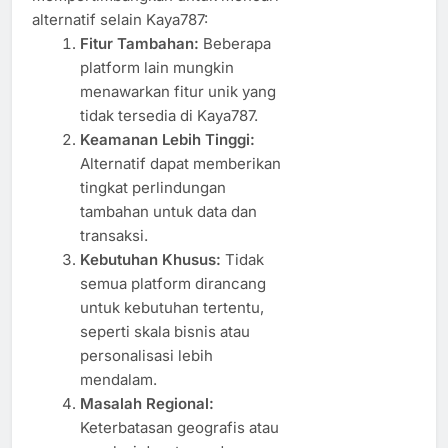
alternatif selain Kaya787:
Fitur Tambahan:
Beberapa
platform lain mungkin
menawarkan fitur unik yang
tidak tersedia di Kaya787.
Keamanan Lebih Tinggi:
Alternatif dapat memberikan
tingkat perlindungan
tambahan untuk data dan
transaksi.
Kebutuhan Khusus:
Tidak
semua platform dirancang
untuk kebutuhan tertentu,
seperti skala bisnis atau
personalisasi lebih
mendalam.
Masalah Regional:
Keterbatasan geografis atau