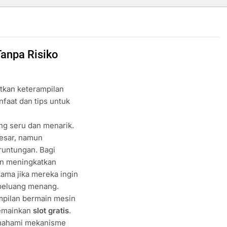
Tanpa Risiko
atkan keterampilan
faat dan tips untuk
ng seru dan menarik.
esar, namun
runtungan. Bagi
an meningkatkan
tama jika mereka ingin
peluang menang.
ampilan bermain mesin
memainkan
slot gratis
.
emahami mekanisme