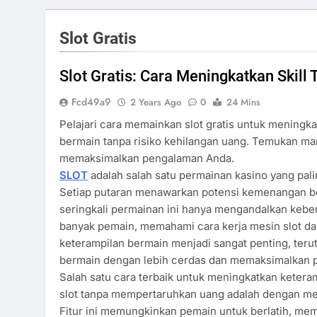
Slot Gratis
Slot Gratis: Cara Meningkatkan Skill 
Fcd49a9
2 Years Ago
0
24 Mins
Pelajari cara memainkan slot gratis untuk meningk
bermain tanpa risiko kehilangan uang. Temukan man
memaksimalkan pengalaman Anda.
SLOT
adalah salah satu permainan kasino yang pali
Setiap putaran menawarkan potensi kemenangan b
seringkali permainan ini hanya mengandalkan kebe
banyak pemain, memahami cara kerja mesin slot d
keterampilan bermain menjadi sangat penting, teru
bermain dengan lebih cerdas dan memaksimalkan 
Salah satu cara terbaik untuk meningkatkan keter
slot tanpa mempertaruhkan uang adalah dengan 
Fitur ini memungkinkan pemain untuk berlatih, m