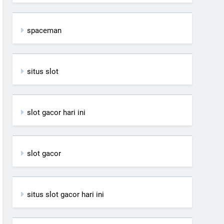
spaceman
situs slot
slot gacor hari ini
slot gacor
situs slot gacor hari ini