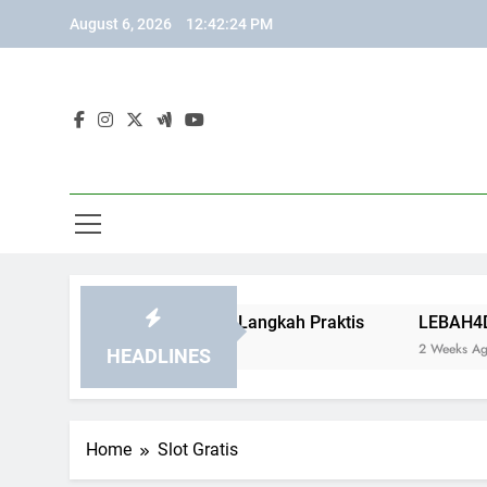
Skip
August 6, 2026
12:42:25 PM
to
content
WCD
Temukan So
 Desktop dengan Langkah Praktis
LEBAH4D Login denga
2 Weeks Ago
HEADLINES
Home
Slot Gratis