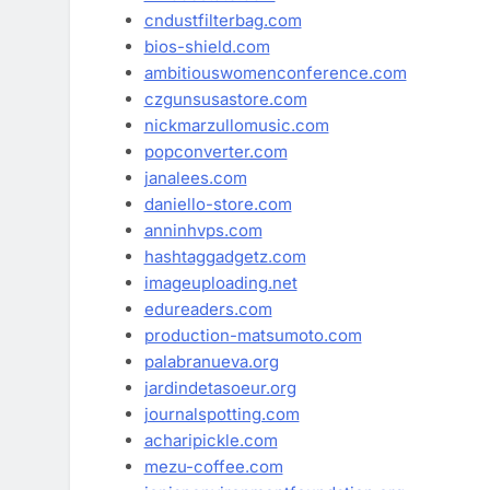
cndustfilterbag.com
bios-shield.com
ambitiouswomenconference.com
czgunsusastore.com
nickmarzullomusic.com
popconverter.com
janalees.com
daniello-store.com
anninhvps.com
hashtaggadgetz.com
imageuploading.net
edureaders.com
production-matsumoto.com
palabranueva.org
jardindetasoeur.org
journalspotting.com
acharipickle.com
mezu-coffee.com