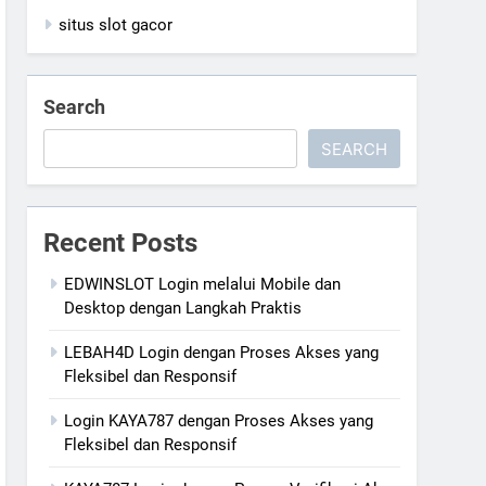
situs slot gacor
Search
SEARCH
Recent Posts
EDWINSLOT Login melalui Mobile dan
Desktop dengan Langkah Praktis
LEBAH4D Login dengan Proses Akses yang
Fleksibel dan Responsif
Login KAYA787 dengan Proses Akses yang
Fleksibel dan Responsif