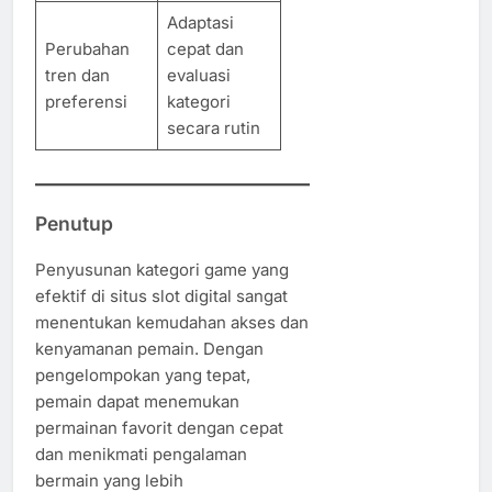
Adaptasi
Perubahan
cepat dan
tren dan
evaluasi
preferensi
kategori
secara rutin
Penutup
Penyusunan kategori game yang
efektif di situs slot digital sangat
menentukan kemudahan akses dan
kenyamanan pemain. Dengan
pengelompokan yang tepat,
pemain dapat menemukan
permainan favorit dengan cepat
dan menikmati pengalaman
bermain yang lebih