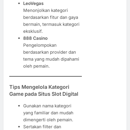
LeoVegas
Menonjolkan kategori
berdasarkan fitur dan gaya
bermain, termasuk kategori
eksklusif.
888 Casino
Pengelompokan
berdasarkan provider dan
tema yang mudah dipahami
oleh pemain.
Tips Mengelola Kategori
Game pada Situs Slot Digital
Gunakan nama kategori
yang familiar dan mudah
dimengerti oleh pemain.
Sertakan filter dan