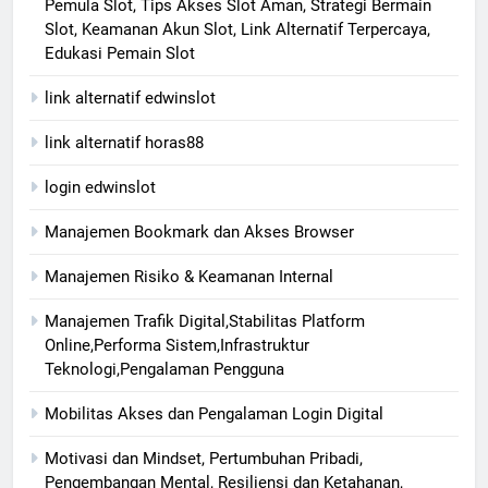
Pemula Slot, Tips Akses Slot Aman, Strategi Bermain
Slot, Keamanan Akun Slot, Link Alternatif Terpercaya,
Edukasi Pemain Slot
link alternatif edwinslot
link alternatif horas88
login edwinslot
Manajemen Bookmark dan Akses Browser
Manajemen Risiko & Keamanan Internal
Manajemen Trafik Digital,Stabilitas Platform
Online,Performa Sistem,Infrastruktur
Teknologi,Pengalaman Pengguna
Mobilitas Akses dan Pengalaman Login Digital
Motivasi dan Mindset, Pertumbuhan Pribadi,
Pengembangan Mental, Resiliensi dan Ketahanan,