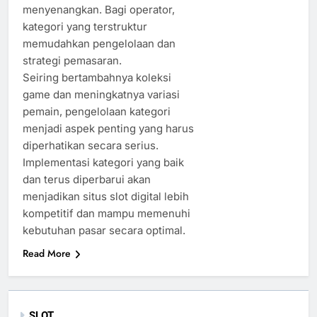
menyenangkan. Bagi operator,
kategori yang terstruktur
memudahkan pengelolaan dan
strategi pemasaran.
Seiring bertambahnya koleksi
game dan meningkatnya variasi
pemain, pengelolaan kategori
menjadi aspek penting yang harus
diperhatikan secara serius.
Implementasi kategori yang baik
dan terus diperbarui akan
menjadikan situs slot digital lebih
kompetitif dan mampu memenuhi
kebutuhan pasar secara optimal.
Read More
SLOT