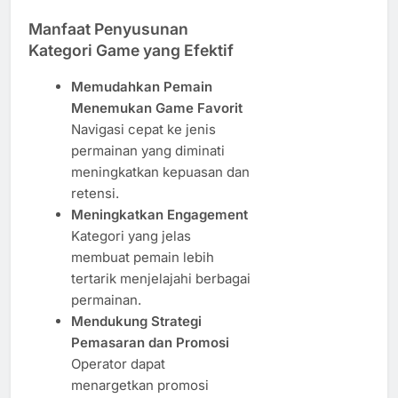
Manfaat Penyusunan
Kategori Game yang Efektif
Memudahkan Pemain
Menemukan Game Favorit
Navigasi cepat ke jenis
permainan yang diminati
meningkatkan kepuasan dan
retensi.
Meningkatkan Engagement
Kategori yang jelas
membuat pemain lebih
tertarik menjelajahi berbagai
permainan.
Mendukung Strategi
Pemasaran dan Promosi
Operator dapat
menargetkan promosi