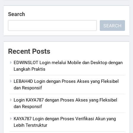
Search
SEARCH
Recent Posts
EDWINSLOT Login melalui Mobile dan Desktop dengan
Langkah Praktis
LEBAH4D Login dengan Proses Akses yang Fleksibel
dan Responsif
Login KAYA787 dengan Proses Akses yang Fleksibel
dan Responsif
KAYA787 Login dengan Proses Verifikasi Akun yang
Lebih Terstruktur