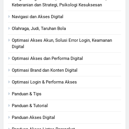
Keberanian dan Strategi, Psikologi Kesuksesan
Navigasi dan Akses Digital
Olahraga, Judi, Taruhan Bola
Optimasi Akses Akun, Solusi Error Login, Keamanan
Digital
Optimasi Akses dan Performa Digital
Optimasi Brand dan Konten Digital
Optimasi Login & Performa Akses
Panduan & Tips
Panduan & Tutorial
Panduan Akses Digital