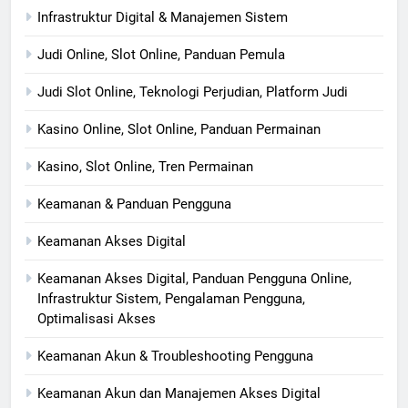
Infrastruktur Digital & Manajemen Sistem
Judi Online, Slot Online, Panduan Pemula
Judi Slot Online, Teknologi Perjudian, Platform Judi
Kasino Online, Slot Online, Panduan Permainan
Kasino, Slot Online, Tren Permainan
Keamanan & Panduan Pengguna
Keamanan Akses Digital
Keamanan Akses Digital, Panduan Pengguna Online,
Infrastruktur Sistem, Pengalaman Pengguna,
Optimalisasi Akses
Keamanan Akun & Troubleshooting Pengguna
Keamanan Akun dan Manajemen Akses Digital