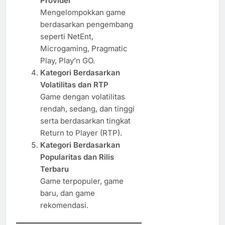
Provider
Mengelompokkan game
berdasarkan pengembang
seperti NetEnt,
Microgaming, Pragmatic
Play, Play’n GO.
Kategori Berdasarkan
Volatilitas dan RTP
Game dengan volatilitas
rendah, sedang, dan tinggi
serta berdasarkan tingkat
Return to Player (RTP).
Kategori Berdasarkan
Popularitas dan Rilis
Terbaru
Game terpopuler, game
baru, dan game
rekomendasi.