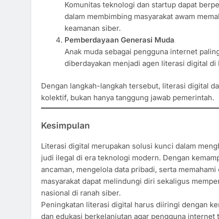
Komunitas teknologi dan startup dapat berp
dalam membimbing masyarakat awam memaham
keamanan siber.
Pemberdayaan Generasi Muda
Anak muda sebagai pengguna internet paling 
diberdayakan menjadi agen literasi digital di
Dengan langkah-langkah tersebut, literasi digital 
kolektif, bukan hanya tanggung jawab pemerintah.
Kesimpulan
Literasi digital merupakan solusi kunci dalam men
judi ilegal di era teknologi modern. Dengan kema
ancaman, mengelola data pribadi, serta memahami et
masyarakat dapat melindungi diri sekaligus memp
nasional di ranah siber.
Peningkatan literasi digital harus diiringi dengan ke
dan edukasi berkelanjutan agar pengguna internet 