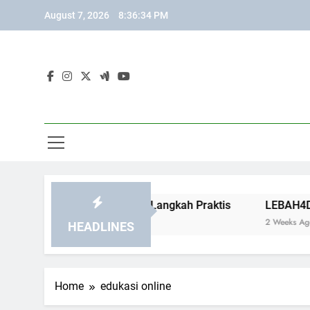
Skip
August 7, 2026
8:36:35 PM
to
content
WCD
Temukan So
n Desktop dengan Langkah Praktis
LEBAH4D Login denga
2 Weeks Ago
HEADLINES
Home
edukasi online