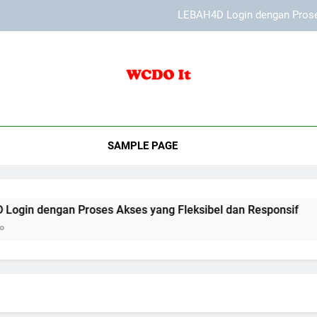
LEBAH4D Login dengan Prose
Login KAYA787 dengan Prose
KAYA787 Login dengan Proses V
O It
EDWINSLOT Login melalui Mobile
lusi Teknologi Modern Dan Layanan Digital Profesional Di WCD
LEBAH4D Login dengan Prose
SAMPLE PAGE
Login KAYA787 dengan Prose
KAYA787 Login dengan Proses V
n Proses Akses yang Fleksibel dan Responsif
Login K
2 Weeks A