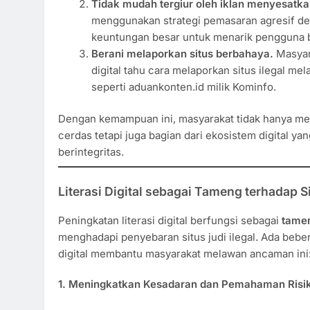
Tidak mudah tergiur oleh iklan menyesatka
menggunakan strategi pemasaran agresif den
keuntungan besar untuk menarik pengguna 
Berani melaporkan situs berbahaya.
Masyar
digital tahu cara melaporkan situs ilegal mel
seperti aduankonten.id milik Kominfo.
Dengan kemampuan ini, masyarakat tidak hanya me
cerdas tetapi juga bagian dari ekosistem digital y
berintegritas.
Literasi Digital sebagai Tameng terhadap Si
Peningkatan literasi digital berfungsi sebagai
tame
menghadapi penyebaran situs judi ilegal. Ada bebera
digital membantu masyarakat melawan ancaman ini
1. Meningkatkan Kesadaran dan Pemahaman Risi