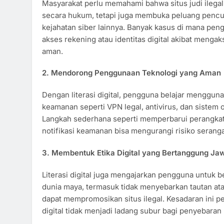
Masyarakat perlu memahami bahwa situs judi ilegal 
secara hukum, tetapi juga membuka peluang pencu
kejahatan siber lainnya. Banyak kasus di mana pen
akses rekening atau identitas digital akibat mengak
aman.
2. Mendorong Penggunaan Teknologi yang Aman
Dengan literasi digital, pengguna belajar menggun
keamanan seperti VPN legal, antivirus, dan sistem o
Langkah sederhana seperti memperbarui perangka
notifikasi keamanan bisa mengurangi risiko serangan
3. Membentuk Etika Digital yang Bertanggung Ja
Literasi digital juga mengajarkan pengguna untuk be
dunia maya, termasuk tidak menyebarkan tautan at
dapat mempromosikan situs ilegal. Kesadaran ini p
digital tidak menjadi ladang subur bagi penyebaran