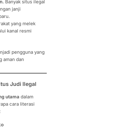
n.
Banyak situs ilegal
gan janji
baru.
akat yang melek
alui kanal resmi
njadi pengguna yang
ang aman dan
tus Judi Ilegal
ng utama
dalam
pa cara literasi
:
ko