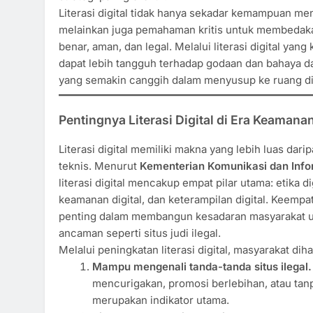
Literasi digital tidak hanya sekadar kemampuan me
melainkan juga pemahaman kritis untuk membedaka
benar, aman, dan legal. Melalui literasi digital yang
dapat lebih tangguh terhadap godaan dan bahaya dari
yang semakin canggih dalam menyusup ke ruang dig
Pentingnya Literasi Digital di Era Keamana
Literasi digital memiliki makna yang lebih luas dari
teknis. Menurut
Kementerian Komunikasi dan Info
literasi digital mencakup empat pilar utama: etika dig
keamanan digital, dan keterampilan digital. Keempa
penting dalam membangun kesadaran masyarakat 
ancaman seperti situs judi ilegal.
Melalui peningkatan literasi digital, masyarakat dih
Mampu mengenali tanda-tanda situs ilegal.
mencurigakan, promosi berlebihan, atau tanp
merupakan indikator utama.