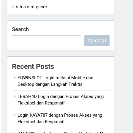
situs slot gacor
Search
SEARCH
Recent Posts
EDWINSLOT Login melalui Mobile dan
Desktop dengan Langkah Praktis
LEBAH4D Login dengan Proses Akses yang
Fleksibel dan Responsif
Login KAYA787 dengan Proses Akses yang
Fleksibel dan Responsif