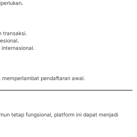
iperlukan.
 transaksi.
esional.
internasional.
pat memperlambat pendaftaran awal.
un tetap fungsional, platform ini dapat menjadi