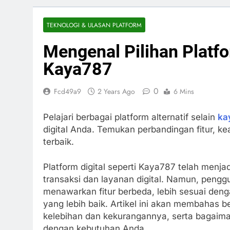
TEKNOLOGI & ULASAN PLATFORM
Mengenal Pilihan Platfo
Kaya787
0
Fcd49a9
2 Years Ago
6 Mins
Pelajari berbagai platform alternatif selain
ka
digital Anda. Temukan perbandingan fitur, k
terbaik.
Platform digital seperti Kaya787 telah menj
transaksi dan layanan digital. Namun, penggun
menawarkan fitur berbeda, lebih sesuai de
yang lebih baik. Artikel ini akan membahas be
kelebihan dan kekurangannya, serta bagaima
dengan kebutuhan Anda.