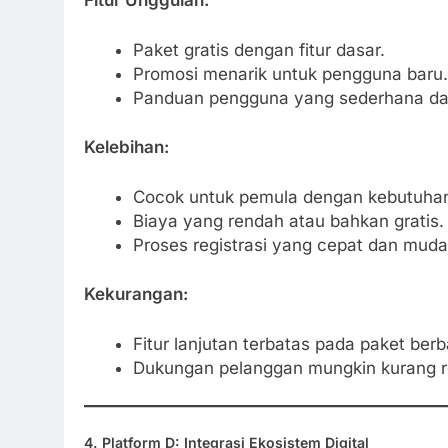
Fitur Unggulan:
Paket gratis dengan fitur dasar.
Promosi menarik untuk pengguna baru.
Panduan pengguna yang sederhana dan
Kelebihan:
Cocok untuk pemula dengan kebutuha
Biaya yang rendah atau bahkan gratis.
Proses registrasi yang cepat dan muda
Kekurangan:
Fitur lanjutan terbatas pada paket berb
Dukungan pelanggan mungkin kurang re
4. Platform D: Integrasi Ekosistem Digital