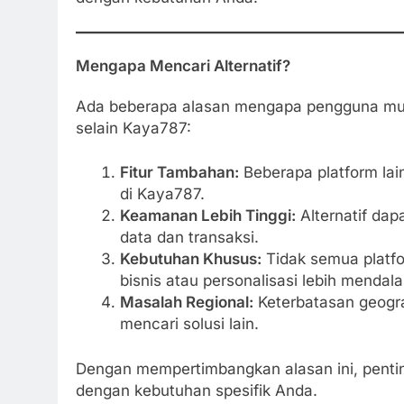
Mengapa Mencari Alternatif?
Ada beberapa alasan mengapa pengguna mun
selain Kaya787:
Fitur Tambahan:
Beberapa platform lai
di Kaya787.
Keamanan Lebih Tinggi:
Alternatif dap
data dan transaksi.
Kebutuhan Khusus:
Tidak semua platfo
bisnis atau personalisasi lebih mendal
Masalah Regional:
Keterbatasan geogra
mencari solusi lain.
Dengan mempertimbangkan alasan ini, pentin
dengan kebutuhan spesifik Anda.