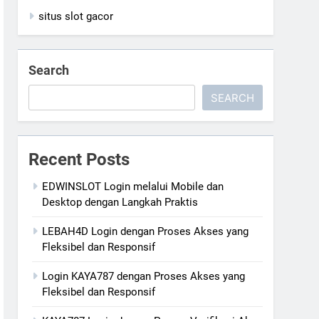
situs slot gacor
Search
SEARCH
Recent Posts
EDWINSLOT Login melalui Mobile dan
Desktop dengan Langkah Praktis
LEBAH4D Login dengan Proses Akses yang
Fleksibel dan Responsif
Login KAYA787 dengan Proses Akses yang
Fleksibel dan Responsif