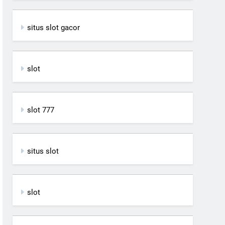
situs slot gacor
slot
slot 777
situs slot
slot