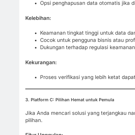
Opsi penghapusan data otomatis jika d
Kelebihan:
Keamanan tingkat tinggi untuk data dan
Cocok untuk pengguna bisnis atau prof
Dukungan terhadap regulasi keamanan 
Kekurangan:
Proses verifikasi yang lebih ketat da
3. Platform C: Pilihan Hemat untuk Pemula
Jika Anda mencari solusi yang terjangkau nam
pilihan.