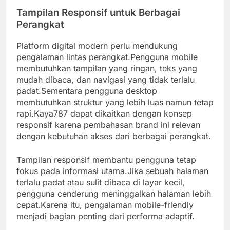
Tampilan Responsif untuk Berbagai
Perangkat
Platform digital modern perlu mendukung
pengalaman lintas perangkat.Pengguna mobile
membutuhkan tampilan yang ringan, teks yang
mudah dibaca, dan navigasi yang tidak terlalu
padat.Sementara pengguna desktop
membutuhkan struktur yang lebih luas namun tetap
rapi.Kaya787 dapat dikaitkan dengan konsep
responsif karena pembahasan brand ini relevan
dengan kebutuhan akses dari berbagai perangkat.
Tampilan responsif membantu pengguna tetap
fokus pada informasi utama.Jika sebuah halaman
terlalu padat atau sulit dibaca di layar kecil,
pengguna cenderung meninggalkan halaman lebih
cepat.Karena itu, pengalaman mobile-friendly
menjadi bagian penting dari performa adaptif.