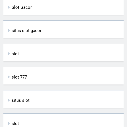
Slot Gacor
situs slot gacor
slot
slot 777
situs slot
slot