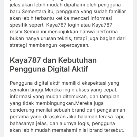
jelas akan lebih mudah dipahami oleh pengguna
baru.Sementara itu, pengguna yang sudah familiar
akan lebih terbantu ketika mencari informasi
spesifik seperti Kaya787 login atau Kaya787
resmi.Semua ini menunjukkan bahwa performa
bukan hanya urusan teknis, tetapi juga bagian dari
strategi membangun kepercayaan.
Kaya787 dan Kebutuhan
Pengguna Digital Aktif
Pengguna digital aktif memiliki ekspektasi yang
semakin tinggi.Mereka ingin akses yang cepat,
informasi yang mudah ditemukan, dan tampilan
yang tidak membingungkan.Mereka juga
cenderung menilai sebuah brand dari pengalaman
pertama yang dirasakan.Jika halaman terasa rapi,
bahasanya jelas, dan alurnya logis, pengguna
akan lebih mudah memahami nilai brand tersebut.