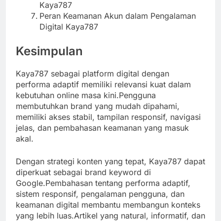
Kaya787
Peran Keamanan Akun dalam Pengalaman
Digital Kaya787
Kesimpulan
Kaya787 sebagai platform digital dengan
performa adaptif memiliki relevansi kuat dalam
kebutuhan online masa kini.Pengguna
membutuhkan brand yang mudah dipahami,
memiliki akses stabil, tampilan responsif, navigasi
jelas, dan pembahasan keamanan yang masuk
akal.
Dengan strategi konten yang tepat, Kaya787 dapat
diperkuat sebagai brand keyword di
Google.Pembahasan tentang performa adaptif,
sistem responsif, pengalaman pengguna, dan
keamanan digital membantu membangun konteks
yang lebih luas.Artikel yang natural, informatif, dan