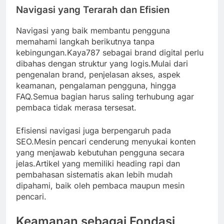
Navigasi yang Terarah dan Efisien
Navigasi yang baik membantu pengguna
memahami langkah berikutnya tanpa
kebingungan.Kaya787 sebagai brand digital perlu
dibahas dengan struktur yang logis.Mulai dari
pengenalan brand, penjelasan akses, aspek
keamanan, pengalaman pengguna, hingga
FAQ.Semua bagian harus saling terhubung agar
pembaca tidak merasa tersesat.
Efisiensi navigasi juga berpengaruh pada
SEO.Mesin pencari cenderung menyukai konten
yang menjawab kebutuhan pengguna secara
jelas.Artikel yang memiliki heading rapi dan
pembahasan sistematis akan lebih mudah
dipahami, baik oleh pembaca maupun mesin
pencari.
Keamanan sebagai Fondasi