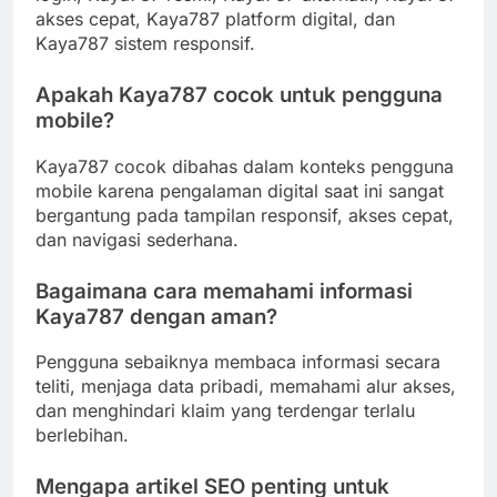
akses cepat, Kaya787 platform digital, dan
Kaya787 sistem responsif.
Apakah Kaya787 cocok untuk pengguna
mobile?
Kaya787 cocok dibahas dalam konteks pengguna
mobile karena pengalaman digital saat ini sangat
bergantung pada tampilan responsif, akses cepat,
dan navigasi sederhana.
Bagaimana cara memahami informasi
Kaya787 dengan aman?
Pengguna sebaiknya membaca informasi secara
teliti, menjaga data pribadi, memahami alur akses,
dan menghindari klaim yang terdengar terlalu
berlebihan.
Mengapa artikel SEO penting untuk