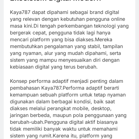
Kaya787 dapat dipahami sebagai brand digital
yang relevan dengan kebutuhan pengguna online
masa kini.Di tengah perkembangan teknologi yang
bergerak cepat, pengguna tidak lagi hanya
mencari platform yang bisa diakses.Mereka
membutuhkan pengalaman yang stabil, tampilan
yang nyaman, alur yang mudah dipahami, serta
sistem yang mampu menyesuaikan diri dengan
kebiasaan digital yang terus berubah.
Konsep performa adaptif menjadi penting dalam
pembahasan Kaya787.Performa adaptif berarti
kemampuan sebuah platform untuk tetap nyaman
digunakan dalam berbagai kondisi, baik saat
diakses melalui perangkat mobile, desktop,
jaringan berbeda, maupun pola penggunaan yang
berubah-ubah.Pengguna digital aktif biasanya
tidak memiliki banyak waktu untuk memahami
sistem yang rumit.Karena itu, platform yang