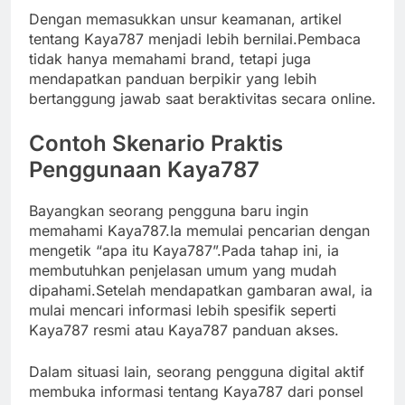
Dengan memasukkan unsur keamanan, artikel
tentang Kaya787 menjadi lebih bernilai.Pembaca
tidak hanya memahami brand, tetapi juga
mendapatkan panduan berpikir yang lebih
bertanggung jawab saat beraktivitas secara online.
Contoh Skenario Praktis
Penggunaan Kaya787
Bayangkan seorang pengguna baru ingin
memahami Kaya787.Ia memulai pencarian dengan
mengetik “apa itu Kaya787”.Pada tahap ini, ia
membutuhkan penjelasan umum yang mudah
dipahami.Setelah mendapatkan gambaran awal, ia
mulai mencari informasi lebih spesifik seperti
Kaya787 resmi atau Kaya787 panduan akses.
Dalam situasi lain, seorang pengguna digital aktif
membuka informasi tentang Kaya787 dari ponsel