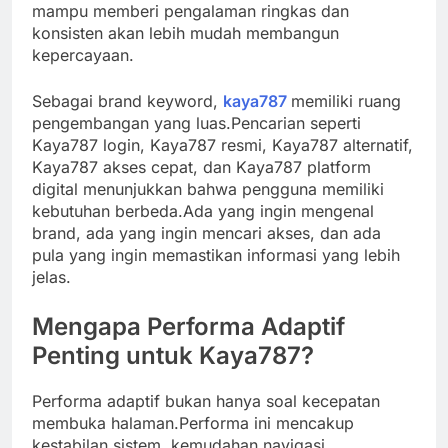
mampu memberi pengalaman ringkas dan
konsisten akan lebih mudah membangun
kepercayaan.
Sebagai brand keyword,
kaya787
memiliki ruang
pengembangan yang luas.Pencarian seperti
Kaya787 login, Kaya787 resmi, Kaya787 alternatif,
Kaya787 akses cepat, dan Kaya787 platform
digital menunjukkan bahwa pengguna memiliki
kebutuhan berbeda.Ada yang ingin mengenal
brand, ada yang ingin mencari akses, dan ada
pula yang ingin memastikan informasi yang lebih
jelas.
Mengapa Performa Adaptif
Penting untuk Kaya787?
Performa adaptif bukan hanya soal kecepatan
membuka halaman.Performa ini mencakup
kestabilan sistem, kemudahan navigasi,