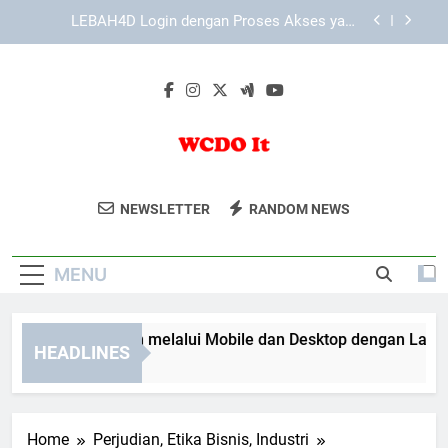
Skip
Login KAYA787 dengan Proses Akses yang
to
Fleksibel dan Responsif
content
KAYA787 Login dengan Proses Verifikasi Akun
yang Lebih Terstruktur
EDWINSLOT Login melalui Mobile dan Desktop
dengan Langkah Praktis
LEBAH4D Login dengan Proses Akses yang
Fleksibel dan Responsif
WCDO It
Temukan Solusi Teknologi Modern Dan
Login KAYA787 dengan Proses Akses yang
NEWSLETTER
RANDOM NEWS
Fleksibel dan Responsif
Layanan Digital Profesional Di WCDO It.
KAYA787 Login dengan Proses Verifikasi Akun
Untuk Bisnis Yang Siap Bertransformasi.
yang Lebih Terstruktur
MENU
WINSLOT Login melalui Mobile dan Desktop dengan Langkah 
HEADLINES
Weeks Ago
Home
Perjudian, Etika Bisnis, Industri