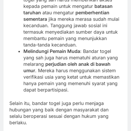
kepada pemain untuk mengatur
batasan
taruhan
atau mengatur
pemberhentian
sementara
jika mereka merasa sudah mulai
kecanduan. Tanggung jawab sosial ini
termasuk menyediakan sumber daya untuk
membantu pemain yang menunjukkan
tanda-tanda kecanduan.
Melindungi Pemain Muda
: Bandar togel
yang sah juga harus mematuhi aturan yang
melarang
perjudian oleh anak di bawah
umur
. Mereka harus menggunakan sistem
verifikasi usia yang ketat untuk memastikan
hanya pemain yang memenuhi syarat yang
dapat berpartisipasi.
Selain itu, bandar togel juga perlu menjaga
hubungan yang baik dengan masyarakat dan
selalu beroperasi sesuai dengan hukum yang
berlaku.