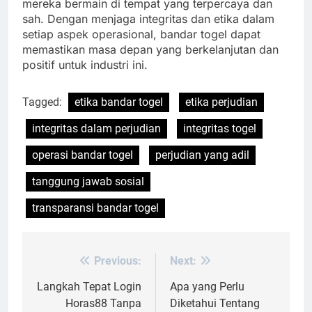
mereka bermain di tempat yang terpercaya dan
sah. Dengan menjaga integritas dan etika dalam
setiap aspek operasional, bandar togel dapat
memastikan masa depan yang berkelanjutan dan
positif untuk industri ini.
Tagged:
etika bandar togel
etika perjudian
integritas dalam perjudian
integritas togel
operasi bandar togel
perjudian yang adil
tanggung jawab sosial
transparansi bandar togel
Previous:
Next:
Post
navigation
Langkah Tepat Login
Apa yang Perlu
Horas88 Tanpa
Diketahui Tentang