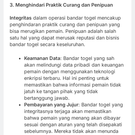
3.
Menghindari Praktik Curang dan Penipuan
Integritas
dalam operasi bandar togel mencakup
penghindaran praktik curang dan penipuan yang
bisa merugikan pemain. Penipuan adalah salah
satu hal yang dapat merusak reputasi dan bisnis
bandar togel secara keseluruhan.
Keamanan Data
: Bandar togel yang sah
akan melindungi data pribadi dan keuangan
pemain dengan menggunakan teknologi
enkripsi terbaru. Hal ini penting untuk
memastikan bahwa informasi pemain tidak
jatuh ke tangan pihak yang tidak
bertanggung jawab.
Pembayaran yang Jujur
: Bandar togel yang
integritasnya terjaga akan memastikan
bahwa pemain yang menang akan dibayar
sesuai dengan aturan yang telah disepakati
sebelumnya. Mereka tidak akan menunda