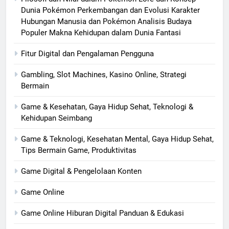
Dunia Pokémon Perkembangan dan Evolusi Karakter
Hubungan Manusia dan Pokémon Analisis Budaya
Populer Makna Kehidupan dalam Dunia Fantasi
Fitur Digital dan Pengalaman Pengguna
Gambling, Slot Machines, Kasino Online, Strategi
Bermain
Game & Kesehatan, Gaya Hidup Sehat, Teknologi &
Kehidupan Seimbang
Game & Teknologi, Kesehatan Mental, Gaya Hidup Sehat,
Tips Bermain Game, Produktivitas
Game Digital & Pengelolaan Konten
Game Online
Game Online Hiburan Digital Panduan & Edukasi