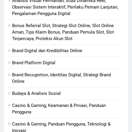
Analisis Visual Permainan, Studi Dinamika Reel,
Observasi Sistem Interaktif, Perilaku Pemain Lanjutan,
Pengalaman Pengguna Digital
Bonus Referral Slot, Strategi Slot Online, Slot Online
Aman, Tips Klaim Bonus, Panduan Pemula Slot, Slot
Terpercaya, Proteksi Akun Slot
Brand Digital dan Kredibilitas Online
Brand Platform Digital
Brand Recognition, Identitas Digital, Strategi Brand
Online
Budaya & Analisis Sosial
Casino & Gaming, Keamanan & Privasi, Panduan
Pengguna
Casino & Gaming, Panduan Pengguna, Teknologi &
Inovasi