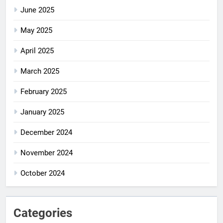
June 2025
May 2025
April 2025
March 2025
February 2025
January 2025
December 2024
November 2024
October 2024
Categories