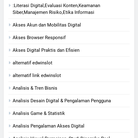
:Literasi Digital,Evaluasi Konten,Keamanan
Siber,Manajemen Risiko,Etika Informasi
Akses Akun dan Mobilitas Digital
Akses Browser Responsif
Akses Digital Praktis dan Efisien
alternatif edwinslot
alternatif link edwinslot
Analisis & Tren Bisnis
Analisis Desain Digital & Pengalaman Pengguna
Analisis Game & Statistik
Analisis Pengalaman Akses Digital