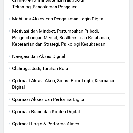
Online,Performa Sistem,Infrastruktur
Teknologi,Pengalaman Pengguna
Mobilitas Akses dan Pengalaman Login Digital
Motivasi dan Mindset, Pertumbuhan Pribadi,
Pengembangan Mental, Resiliensi dan Ketahanan,
Keberanian dan Strategi, Psikologi Kesuksesan
Navigasi dan Akses Digital
Olahraga, Judi, Taruhan Bola
Optimasi Akses Akun, Solusi Error Login, Keamanan
Digital
Optimasi Akses dan Performa Digital
Optimasi Brand dan Konten Digital
Optimasi Login & Performa Akses