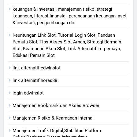
keuangan & investasi, manajemen risiko, strategi
keuangan, literasi finansial, perencanaan keuangan, aset
& investasi, pengembangan diri
Keuntungan Link Slot, Tutorial Login Slot, Panduan
Pemula Slot, Tips Akses Slot Aman, Strategi Bermain
Slot, Keamanan Akun Slot, Link Alternatif Terpercaya,
Edukasi Pemain Slot
link alternatif edwinslot
link alternatif horas88
login edwinslot
Manajemen Bookmark dan Akses Browser
Manajemen Risiko & Keamanan Internal
Manajemen Trafik Digital,Stabilitas Platform