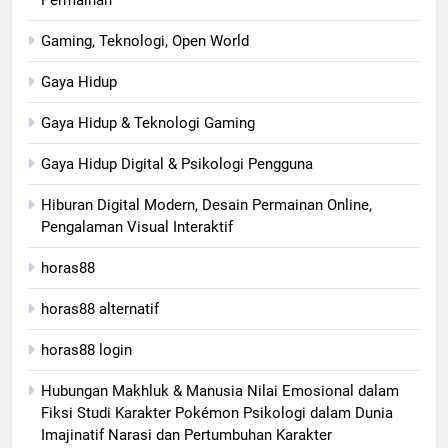
Gaming, Teknologi, Open World
Gaya Hidup
Gaya Hidup & Teknologi Gaming
Gaya Hidup Digital & Psikologi Pengguna
Hiburan Digital Modern, Desain Permainan Online,
Pengalaman Visual Interaktif
horas88
horas88 alternatif
horas88 login
Hubungan Makhluk & Manusia Nilai Emosional dalam
Fiksi Studi Karakter Pokémon Psikologi dalam Dunia
Imajinatif Narasi dan Pertumbuhan Karakter