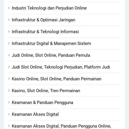
Industri Teknologi dan Perjudian Online
Infrastruktur & Optimasi Jaringan
Infrastruktur & Teknologi Informasi
Infrastruktur Digital & Manajemen Sistem
Judi Online, Slot Online, Panduan Pemula
Judi Slot Online, Teknologi Perjudian, Platform Judi
Kasino Online, Slot Online, Panduan Permainan
Kasino, Slot Online, Tren Permainan
Keamanan & Panduan Pengguna
Keamanan Akses Digital
Keamanan Akses Digital, Panduan Pengguna Online,