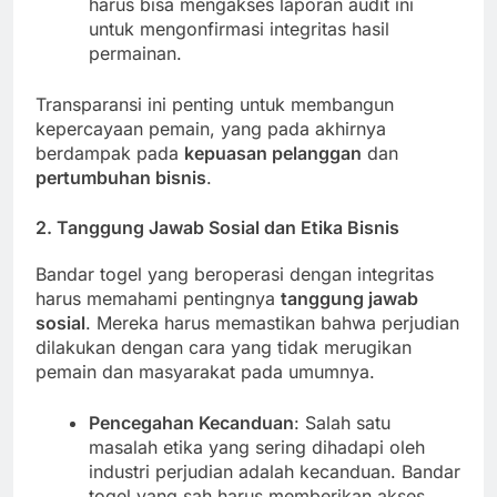
harus bisa mengakses laporan audit ini
untuk mengonfirmasi integritas hasil
permainan.
Transparansi ini penting untuk membangun
kepercayaan pemain, yang pada akhirnya
berdampak pada
kepuasan pelanggan
dan
pertumbuhan bisnis
.
2.
Tanggung Jawab Sosial dan Etika Bisnis
Bandar togel yang beroperasi dengan integritas
harus memahami pentingnya
tanggung jawab
sosial
. Mereka harus memastikan bahwa perjudian
dilakukan dengan cara yang tidak merugikan
pemain dan masyarakat pada umumnya.
Pencegahan Kecanduan
: Salah satu
masalah etika yang sering dihadapi oleh
industri perjudian adalah kecanduan. Bandar
togel yang sah harus memberikan akses