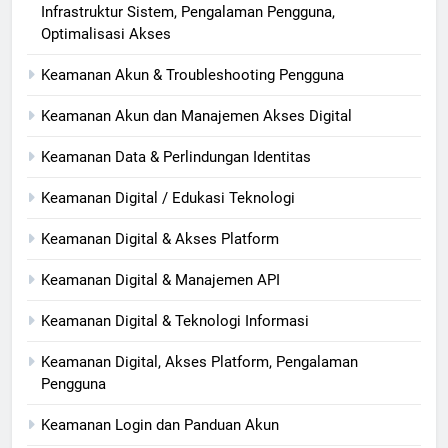
Infrastruktur Sistem, Pengalaman Pengguna,
Optimalisasi Akses
Keamanan Akun & Troubleshooting Pengguna
Keamanan Akun dan Manajemen Akses Digital
Keamanan Data & Perlindungan Identitas
Keamanan Digital / Edukasi Teknologi
Keamanan Digital & Akses Platform
Keamanan Digital & Manajemen API
Keamanan Digital & Teknologi Informasi
Keamanan Digital, Akses Platform, Pengalaman
Pengguna
Keamanan Login dan Panduan Akun