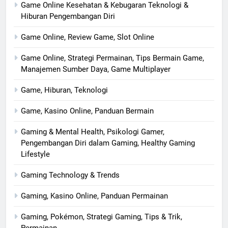
Game Online Kesehatan & Kebugaran Teknologi &
Hiburan Pengembangan Diri
Game Online, Review Game, Slot Online
Game Online, Strategi Permainan, Tips Bermain Game,
Manajemen Sumber Daya, Game Multiplayer
Game, Hiburan, Teknologi
Game, Kasino Online, Panduan Bermain
Gaming & Mental Health, Psikologi Gamer,
Pengembangan Diri dalam Gaming, Healthy Gaming
Lifestyle
Gaming Technology & Trends
Gaming, Kasino Online, Panduan Permainan
Gaming, Pokémon, Strategi Gaming, Tips & Trik,
Permainan