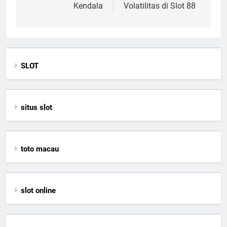
Kendala
Volatilitas di Slot 88
SLOT
situs slot
toto macau
slot online