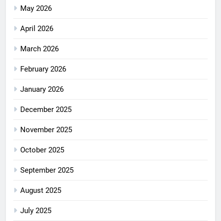
May 2026
April 2026
March 2026
February 2026
January 2026
December 2025
November 2025
October 2025
September 2025
August 2025
July 2025